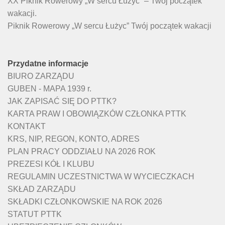
XX Piknik Rowerowy „W sercu Łużyc” – Twój początek
wakacji.
Piknik Rowerowy „W sercu Łużyc” Twój początek wakacji
Przydatne informacje
BIURO ZARZĄDU
GUBEN - MAPA 1939 r.
JAK ZAPISAĆ SIĘ DO PTTK?
KARTA PRAW I OBOWIĄZKÓW CZŁONKA PTTK
KONTAKT
KRS, NIP, REGON, KONTO, ADRES
PLAN PRACY ODDZIAŁU NA 2026 ROK
PREZESI KÓŁ I KLUBU
REGULAMIN UCZESTNICTWA W WYCIECZKACH
SKŁAD ZARZĄDU
SKŁADKI CZŁONKOWSKIE NA ROK 2026
STATUT PTTK