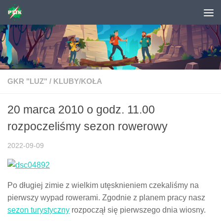
Skip to content
GKR "LUZ"
/
KLUBY/KOŁA
20 marca 2010 o godz. 11.00
rozpoczeliśmy sezon rowerowy
2022-09-09
Po długiej zimie z wielkim utęsknieniem czekaliśmy na
pierwszy wypad rowerami. Zgodnie z planem pracy nasz
sezon turystyczny
rozpoczął się pierwszego dnia wiosny.