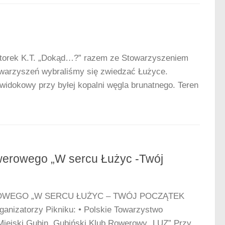
torek K.T. „Dokąd…?” razem ze Stowarzyszeniem
owarzyszeń wybraliśmy się zwiedzać Łużyce.
idokowy przy byłej kopalni węgla brunatnego. Teren
werowego „W sercu Łużyc -Twój
OWEGO „W SERCU ŁUŻYC – TWÓJ POCZĄTEK
ganizatorzy Pikniku: • Polskie Towarzystwo
iejski Gubin, Gubiński Klub Rowerowy „LUZ” Przy