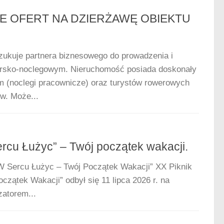
E OFERT NA DZIERŻAWĘ OBIEKTU
zukuje partnera biznesowego do prowadzenia i
larsko-noclegowym. Nieruchomość posiada doskonały
rm (noclegi pracownicze) oraz turystów rowerowych
w. Może...
rcu Łużyc” – Twój początek wakacji.
W Sercu Łużyc – Twój Początek Wakacji” XX Piknik
ątek Wakacji” odbył się 11 lipca 2026 r. na
zatorem...