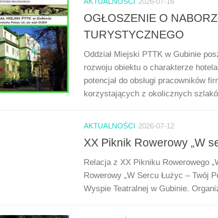
AKTUALNOŚCI
2026-07-16
OGŁOSZENIE O NABORZ
TURYSTYCZNEGO
Oddział Miejski PTTK w Gubinie pos
rozwoju obiektu o charakterze hote
potencjał do obsługi pracowników fi
korzystających z okolicznych szlakó
AKTUALNOŚCI
2026-07-12
XX Piknik Rowerowy „W se
Relacja z XX Pikniku Rowerowego „
Rowerowy „W Sercu Łużyc – Twój Pocz
Wyspie Teatralnej w Gubinie. Organi