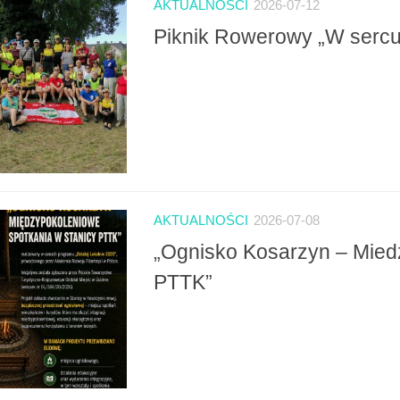
AKTUALNOŚCI
2026-07-12
Piknik Rowerowy „W sercu
AKTUALNOŚCI
2026-07-08
„Ognisko Kosarzyn – Mied
PTTK”