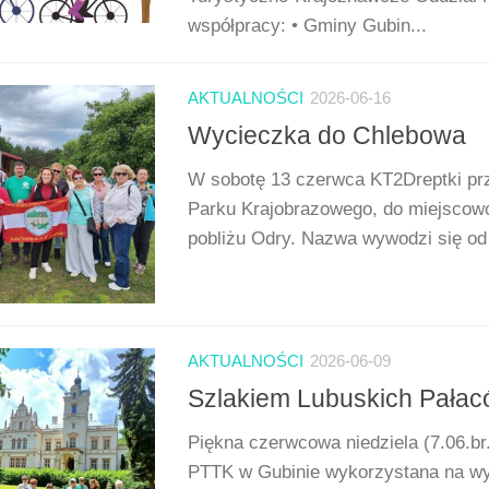
współpracy: • Gminy Gubin...
AKTUALNOŚCI
2026-06-16
Wycieczka do Chlebowa
W sobotę 13 czerwca KT2Dreptki pr
Parku Krajobrazowego, do miejscow
pobliżu Odry. Nazwa wywodzi się od 
AKTUALNOŚCI
2026-06-09
Szlakiem Lubuskich Pała
Piękna czerwcowa niedziela (7.06.br
PTTK w Gubinie wykorzystana na wy