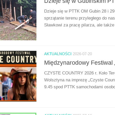
Dzieje się w Gubińskim P
Dzieje się w PTTK OM Gubin 28 i 29 
sprzątanie terenu przyległego do na
Sławkowi za pracę pilarza, ale także E
AKTUALNOŚCI
2026-07-20
Międzynarodowy Festiwal 
CZYSTE COUNTRY 2026 r. Koło Teren
Wolsztyna na imprezę „Czyste Countr
9.45 spod PTTK samochodami osobo