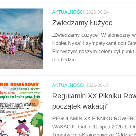
AKTUALNOŚCI
2026-06-24
Zwiedzamy Łużyce
„Zwiedzamy Łużyce” W słoneczny w
Kobiet Nysa” i sympatykami obu St
Pierwszym naszym celem był punkt w
ten będzie...
AKTUALNOŚCI
2026-06-18
Regulamin XX Pikniku Ro
początek wakacji”
REGULAMIN XX PIKNIKU ROWER
WAKACJI” Gubin 11 lipca 2026 1. Or
Turystyczno-Krajoznawcze Oddział M