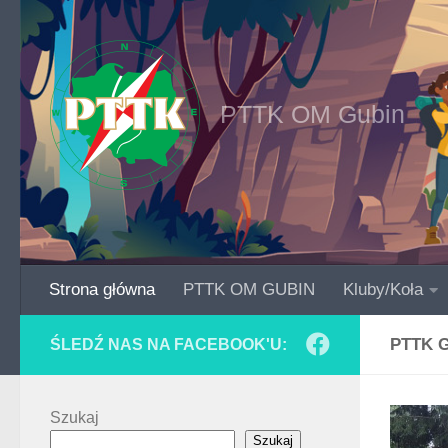
Skip to content
PTTK OM Gubin
Strona główna
PTTK OM GUBIN
Kluby/Koła
PTTK 
ŚLEDŹ NAS NA FACEBOOK'U:
Szukaj
Szukaj