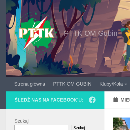
Skip to content
PTTK OM Gubin
Strona główna
PTTK OM GUBIN
Kluby/Koła
MIE
ŚLEDŹ NAS NA FACEBOOK'U:
Szukaj
Szukaj