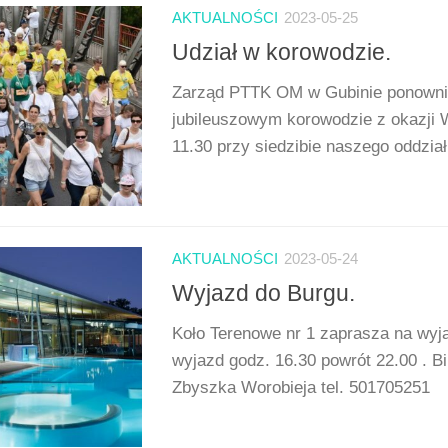
AKTUALNOŚCI
2023-05-25
Udział w korowodzie.
Zarząd PTTK OM w Gubinie ponownie
jubileuszowym korowodzie z okazji
11.30 przy siedzibie naszego oddzia
AKTUALNOŚCI
2023-05-24
Wyjazd do Burgu.
Koło Terenowe nr 1 zaprasza na wyj
wyjazd godz. 16.30 powrót 22.00 . Bi
Zbyszka Worobieja tel. 501705251