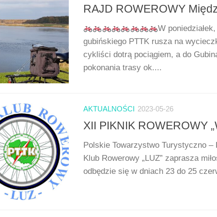
RAJD ROWEROWY Międzyzd
W poniedziałek
gubińskiego PTTK rusza na wyciecz
cykliści dotrą pociągiem, a do Gub
pokonania trasy ok....
AKTUALNOŚCI
2023-05-26
XII PIKNIK ROWEROWY 
Polskie Towarzystwo Turystyczno – 
Klub Rowerowy „LUZ” zaprasza miło
odbędzie się w dniach 23 do 25 czer