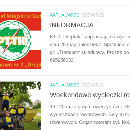
AKTUALNOŚCI
2023-05-22
INFORMACJA
KT 2 „Dreptaki” zapraszają na wyc
dniu 28 maja /niedziela/. Spotkanie 
grill.Transport składkowy. Proszę do 
695956033.
AKTUALNOŚCI
2023-05-21
Weekendowe wycieczki 
19 i 20 maja grupa rowerzystów z GK
wycieczkach rowerowych. Były to tra
rowerowych. Organizatorem był. Kol