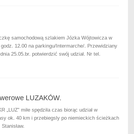
ieczkę samochodową szlakiem Józka Wójtowicza w
o godz. 12.00 na parkingu/Intermarche/. Przewidziany
dnia 25.05.br. potwierdzić swój udział. Nr tel.
rowerowe LUZAKÓW.
R „LUZ” miłe spędziła czas biorąc udział w
sy ok. 40 km i przebiegsly po niemieckich ścieżkach
. Stanisław.