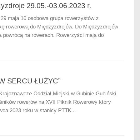
roje 29.05.-03.06.2023 r.
, 29 maja 10 osobowa grupa rowerzystów z
kę rowerową do Międzyzdrojów. Do Międzyzdrojów
ina powrócą na rowerach. Rowerzyści mają do
„W SERCU ŁUŻYC”
Krajoznawcze Oddział Miejski w Gubinie Gubiński
śników rowerów na XVII Piknik Rowerowy który
wca 2023 roku w stanicy PTTK...