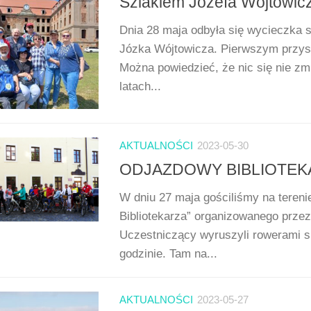
Szlakiem Józefa Wójtowic
Dnia 28 maja odbyła się wycieczka 
Józka Wójtowicza. Pierwszym przyst
Można powiedzieć, że nic się nie z
latach...
AKTUALNOŚCI
2023-05-30
ODJAZDOWY BIBLIOTEK
W dniu 27 maja gościliśmy na teren
Bibliotekarza” organizowanego przez
Uczestniczący wyruszyli rowerami sp
godzinie. Tam na...
AKTUALNOŚCI
2023-05-27