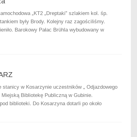
za
samochodowa „KT2 „Dreptaki” szlakiem kol. śp.
ankiem były Brody. Kolejny raz zagościliśmy.
mieniło. Barokowy Pałac Brϋhla wybudowany w
ARZ
ie stanicy w Kosarzynie uczestników „ Odjazdowego
 Miejską Bibliotekę Publiczną w Gubinie.
od biblioteki. Do Kosarzyna dotarli po około