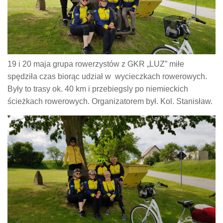
19 i 20 maja grupa rowerzystów z GKR „LUZ” miłe
spędziła czas biorąc udział w wycieczkach rowerowych.
Były to trasy ok. 40 km i przebiegsly po niemieckich
ścieżkach rowerowych. Organizatorem był. Kol. Stanisław.