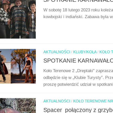
W sobotę 18 lutego 2023 roku koleżan
kowbojski i indiański. Zabawa była 
AKTUALNOŚCI
/
KLUBY/KOŁA
/
KOŁO 
SPOTKANIE KARNAWAŁ
Koło Terenowe 2 „Dreptaki” zaprasza
odbędzie się w „Klubie Turysty”. Pr
proszę potwierdzić udział w spotkaniu
AKTUALNOŚCI
/
KOŁO TERENOWE NR 
Spacer połączony z grzy