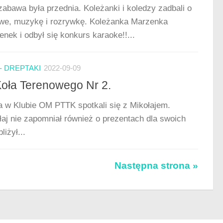
abawa była przednia. Koleżanki i koledzy zadbali o
owe, muzykę i rozrywkę. Koleżanka Marzenka
enek i odbył się konkurs karaoke!!...
- DREPTAKI
2022-09-09
 Koła Terenowego Nr 2.
ia w Klubie OM PTTK spotkali się z Mikołajem.
ołaj nie zapomniał również o prezentach dla swoich
liżył...
Następna strona »