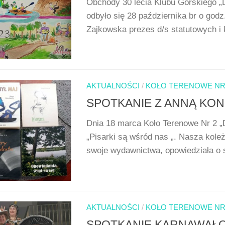
Obchody 30 lecia Klubu Górskiego „
odbyło się 28 października br o god
Zajkowska prezes d/s statutowych i k
AKTUALNOŚCI
/
KOŁO TERENOWE NR 
SPOTKANIE Z ANNĄ KO
Dnia 18 marca Koło Terenowe Nr 2 „
„Pisarki są wśród nas „. Nasza kol
swoje wydawnictwa, opowiedziała o s
AKTUALNOŚCI
/
KOŁO TERENOWE NR 
SPOTKANIE KARNAWAŁOW