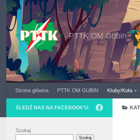
Skip to content
PTTK OM Gubin
Strona główna
PTTK OM GUBIN
Kluby/Koła
KAT
ŚLEDŹ NAS NA FACEBOOK'U:
Szukaj
Szukaj