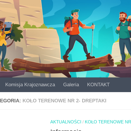
Komisja Krajoznawcza
Galeria
KONTAKT
EGORIA:
KOŁO TERENOWE NR 2- DREPTAKI
AKTUALNOŚCI
/
KOŁO TERENOWE NR 