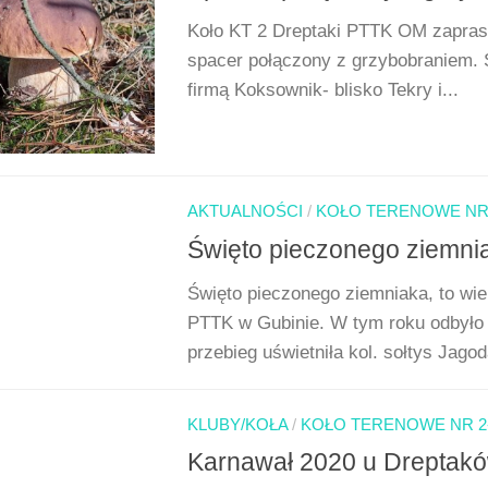
Koło KT 2 Dreptaki PTTK OM zaprasza
spacer połączony z grzybobraniem. 
firmą Koksownik- blisko Tekry i...
AKTUALNOŚCI
/
KOŁO TERENOWE NR 
Święto pieczonego ziemni
Święto pieczonego ziemniaka, to wie
PTTK w Gubinie. W tym roku odbyło 
przebieg uświetniła kol. sołtys Jago
KLUBY/KOŁA
/
KOŁO TERENOWE NR 2
Karnawał 2020 u Dreptakó