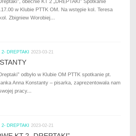
Dreptaki”, obecnie KT 2 „DREPTAKI” Spotkanie
z.17.00 w Klubie PTTK OM. Na wstępie kol. Teresa
ol. Zbigniew Worobiej...
2- DREPTAKI
2023-03-21
NSTANTY
Dreptaki” odbyło w Klubie OM PTTK spotkanie pt.
eżanka Anna Konstanty – pisarka, zaprezentowała nam
wojej pracy...
2- DREPTAKI
2023-02-21
E KT 2 „DREPTAKI”