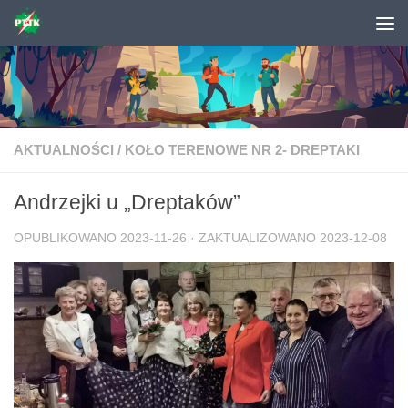
Skip to content
AKTUALNOŚCI
/
KOŁO TERENOWE NR 2- DREPTAKI
Andrzejki u „Dreptaków”
OPUBLIKOWANO
2023-11-26
· ZAKTUALIZOWANO
2023-12-08