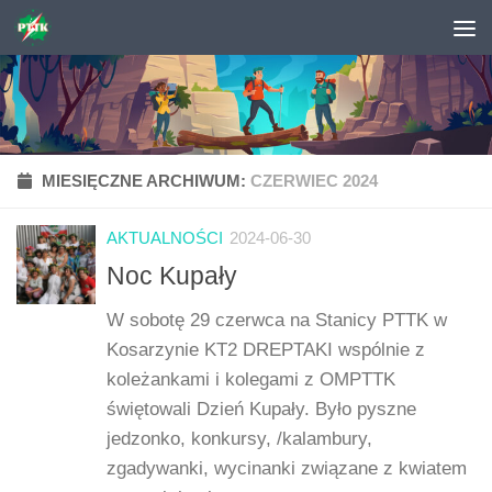
Skip to content
MIESIĘCZNE ARCHIWUM:
CZERWIEC 2024
AKTUALNOŚCI
2024-06-30
Noc Kupały
W sobotę 29 czerwca na Stanicy PTTK w
Kosarzynie KT2 DREPTAKI wspólnie z
koleżankami i kolegami z OMPTTK
świętowali Dzień Kupały. Było pyszne
jedzonko, konkursy, /kalambury,
zgadywanki, wycinanki związane z kwiatem