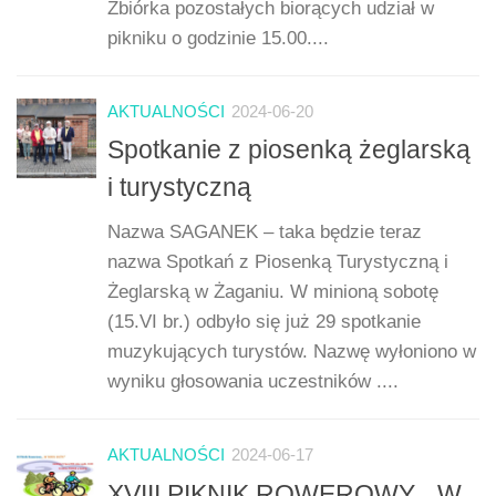
Zbiórka pozostałych biorących udział w
pikniku o godzinie 15.00....
AKTUALNOŚCI
2024-06-20
Spotkanie z piosenką żeglarską
i turystyczną
Nazwa SAGANEK – taka będzie teraz
nazwa Spotkań z Piosenką Turystyczną i
Żeglarską w Żaganiu. W minioną sobotę
(15.VI br.) odbyło się już 29 spotkanie
muzykujących turystów. Nazwę wyłoniono w
wyniku głosowania uczestników ....
AKTUALNOŚCI
2024-06-17
XVIII PIKNIK ROWEROWY „ W