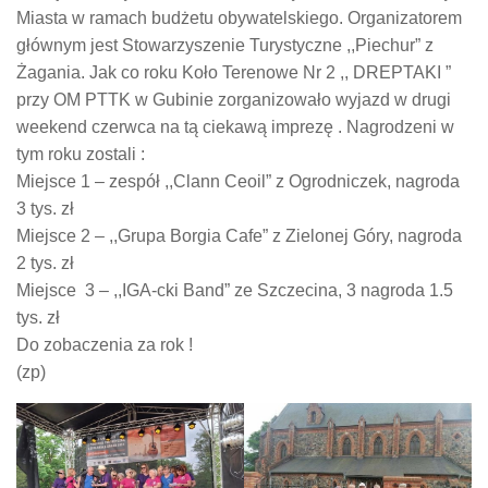
Miasta w ramach budżetu obywatelskiego. Organizatorem
głównym jest Stowarzyszenie Turystyczne ,,Piechur” z
Żagania. Jak co roku Koło Terenowe Nr 2 ,, DREPTAKI ”
przy OM PTTK w Gubinie zorganizowało wyjazd w drugi
weekend czerwca na tą ciekawą imprezę . Nagrodzeni w
tym roku zostali :
Miejsce 1 – zespół ,,Clann Ceoil” z Ogrodniczek, nagroda
3 tys. zł
Miejsce 2 – ,,Grupa Borgia Cafe” z Zielonej Góry, nagroda
2 tys. zł
Miejsce 3 – ,,IGA-cki Band” ze Szczecina, 3 nagroda 1.5
tys. zł
Do zobaczenia za rok !
(zp)