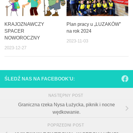
KRAJOZNAWCZY
Plan pracy u „LUZAKÓW”
SPACER
na rok 2024
NOWOROCZNY
2023-11-03
2023-12-27
ŚLEDŹ NAS NA FACEBOOK'U:
NASTĘPNY POST
Graniczna rzeka Nysa Łużycka, piknik i nocne
wędkowanie.
POPRZEDNI POST