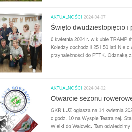
AKTUALNOŚCI
2024-04-07
Święto dwudziestopięcio i 
6 kwietnia 2024 r. w klubie TRAMP ś
Koledzy obchodzili 25 i 50 lat! Nie o
przynależności do PTTK. Odznaką za
AKTUALNOŚCI
2024-04-02
Otwarcie sezonu rowerow
GKR LUZ ogłasza na 14 kwietnia 20
o godz. 10 na Wyspie Teatralnej. S
Wielki do Wałowic. Tam odwiedzimy s