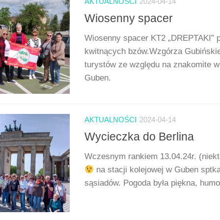
AKTUALNOŚCI
2024-04-14
Wiosenny spacer
Wiosenny spacer KT2 „DREPTAKI” po
kwitnących bzów.Wzgórza Gubińskie
turystów ze względu na znakomite w
Guben.
AKTUALNOŚCI
2024-04-14
Wycieczka do Berlina
Wczesnym rankiem 13.04.24r. (niekt
na stacji kolejowej w Guben sptkal
sąsiadów. Pogoda była piękna, humory