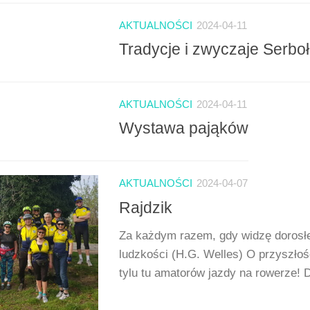
AKTUALNOŚCI
2024-04-11
Tradycje i zwyczaje Serbo
AKTUALNOŚCI
2024-04-11
Wystawa pająków
AKTUALNOŚCI
2024-04-07
Rajdzik
Za każdym razem, gdy widzę dorosłe
ludzkości (H.G. Welles) O przyszłość
tylu tu amatorów jazdy na rowerze! D