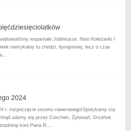
pięćdziesięciolatków
więtowaliśmy wspaniałe Jubileusze. Nasi Koleżanki I
 wiek metrykalny tu chodzi, bynajmniej, lecz o czas
...
ego 2024
24 r. rozpoczęcie sezonu rowerowego!Spotykamy sìę
tamtąd udamy się przez Coschen, Żytowań, Drzeńsk
tadninę koni Pana R....