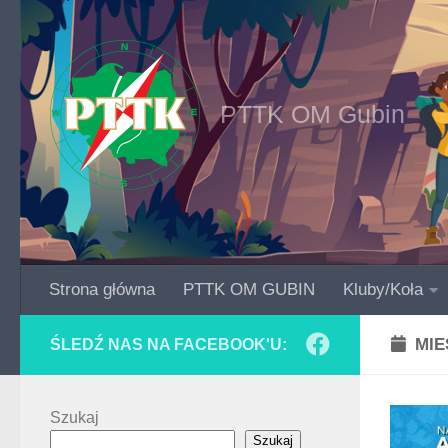
Skip to content
PTTK OM Gubin
Strona główna
PTTK OM GUBIN
Kluby/Koła
MIE
ŚLEDŹ NAS NA FACEBOOK'U:
Szukaj
Szukaj