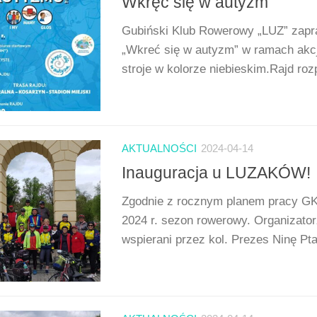
Wkręć się w autyzm
Gubiński Klub Rowerowy „LUZ” zapr
„Wkreć się w autyzm” w ramach akcj
stroje w kolorze niebieskim.Rajd roz
AKTUALNOŚCI
2024-04-14
Inauguracja u LUZAKÓW!
Zgodnie z rocznym planem pracy GKR 
2024 r. sezon rowerowy. Organizator
wspierani przez kol. Prezes Ninę Ptak