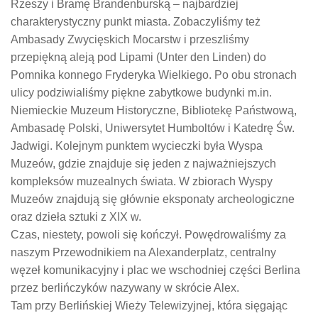
Rzeszy i Bramę Brandenburską – najbardziej
charakterystyczny punkt miasta. Zobaczyliśmy też
Ambasady Zwycięskich Mocarstw i przeszliśmy
przepiękną aleją pod Lipami (Unter den Linden) do
Pomnika konnego Fryderyka Wielkiego. Po obu stronach
ulicy podziwialiśmy piękne zabytkowe budynki m.in.
Niemieckie Muzeum Historyczne, Bibliotekę Państwową,
Ambasadę Polski, Uniwersytet Humboltów i Katedrę Św.
Jadwigi. Kolejnym punktem wycieczki była Wyspa
Muzeów, gdzie znajduje się jeden z najważniejszych
kompleksów muzealnych świata. W zbiorach Wyspy
Muzeów znajdują się głównie eksponaty archeologiczne
oraz dzieła sztuki z XIX w.
Czas, niestety, powoli się kończył. Powędrowaliśmy za
naszym Przewodnikiem na Alexanderplatz, centralny
węzeł komunikacyjny i plac we wschodniej części Berlina
przez berlińczyków nazywany w skrócie Alex.
Tam przy Berlińskiej Wieży Telewizyjnej, która sięgając