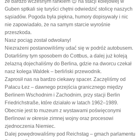
że bardzo wczesnym rankiem 😉 na stacji kolejowej w
Guben sptkali się turyści chętni odwiedzić stolicę naszych
sąsiadów. Pogoda była piękna, humory dopisywały i nic
nie zapowiadało, że na samym starcie wyrośnie
przeszkoda.
Nasz pociąg został odwołany!
Niezrażeni postanowiliśmy udać się w podróż autobusem.
Dotarliśmy tym sposobem do Cottbus, a dalej już koleją
żelazną dojechaliśmy do Berlina, gdzie na dworcu czekał
nasz kolega Waldek – berliński przewodnik.
Zaprosił nas na bardzo ciekawy spacer. Zaczęliśmy od
Pałacu Łez – dawnego przejścia granicznego między
Berlinem Wschodnim i Zachodnim, przy stacji Berlin
Friedrichstraße, które działało w latach 1962–1989.
Obecnie jest to muzeum z wystawami poświęconymi
Berlinowi w okresie zimnej wojny oraz procesowi
zjednoczenia Niemiec.
Dalej powędrowaliśmy pod Reichstag – gmach parlamentu