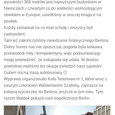
wysokości 368 metrów jest najwyższym budynkiem w
Niemczech i czwartym co do wielkości wolnostojącym
obiektem w Europie, usiedliśmy w uroczej knajpce na
posiłek.
Każdy zamawiał na co miał ochotę i wszyscy byli
zadowoleni.
Tam też zakończyliśmy zwiedzanie historycznego Berlina.
Dobry humor nas nie opuszczał, pogoda była łaskawa,
przewodnik miły i kompetentyny, więc podsumowując
mogę powiedzieć, że eskapada się udała. W drodze
powrotnej mieliśmy też okazję zwiedzić nasz sąsiedni
Guben nocną trasą autobusową 🙂
Wyprawę organizowało Koło Terenowe nr 1, które wraz z
naszym członkiem Waldemarem Szabelą, zaprasza na
kolejną wycieczkę do Berlina, jeszcze w tym roku. Tym
razem Waldek pokaże nam współczesny Berlin.