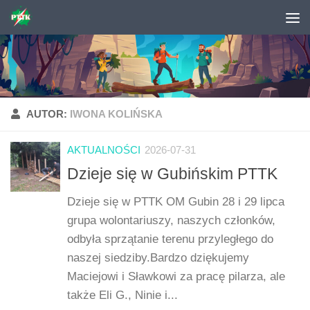
Skip to content
AUTOR:
IWONA KOLIŃSKA
AKTUALNOŚCI
2026-07-31
Dzieje się w Gubińskim PTTK
Dzieje się w PTTK OM Gubin 28 i 29 lipca
grupa wolontariuszy, naszych członków,
odbyła sprzątanie terenu przyległego do
naszej siedziby.Bardzo dziękujemy
Maciejowi i Sławkowi za pracę pilarza, ale
także Eli G., Ninie i...