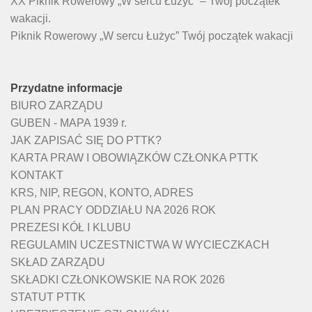
XX Piknik Rowerowy „W sercu Łużyc” – Twój początek
wakacji.
Piknik Rowerowy „W sercu Łużyc” Twój początek wakacji
Przydatne informacje
BIURO ZARZĄDU
GUBEN - MAPA 1939 r.
JAK ZAPISAĆ SIĘ DO PTTK?
KARTA PRAW I OBOWIĄZKÓW CZŁONKA PTTK
KONTAKT
KRS, NIP, REGON, KONTO, ADRES
PLAN PRACY ODDZIAŁU NA 2026 ROK
PREZESI KÓŁ I KLUBU
REGULAMIN UCZESTNICTWA W WYCIECZKACH
SKŁAD ZARZĄDU
SKŁADKI CZŁONKOWSKIE NA ROK 2026
STATUT PTTK