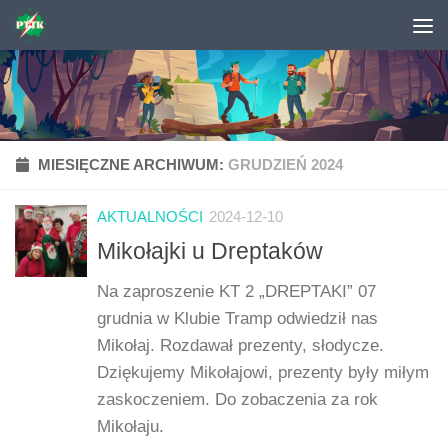
Skip to content
MIESIĘCZNE ARCHIWUM:
GRUDZIEŃ 2024
AKTUALNOŚCI
2024-12-10
Mikołajki u Dreptaków
Na zaproszenie KT 2 „DREPTAKI” 07
grudnia w Klubie Tramp odwiedził nas
Mikołaj. Rozdawał prezenty, słodycze.
Dziękujemy Mikołajowi, prezenty były miłym
zaskoczeniem. Do zobaczenia za rok
Mikołaju.