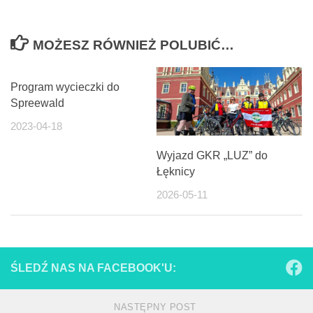
MOŻESZ RÓWNIEŻ POLUBIĆ…
Program wycieczki do
Spreewald
2023-04-18
Wyjazd GKR „LUZ” do
Łęknicy
2026-05-11
ŚLEDŹ NAS NA FACEBOOK'U:
NASTĘPNY POST