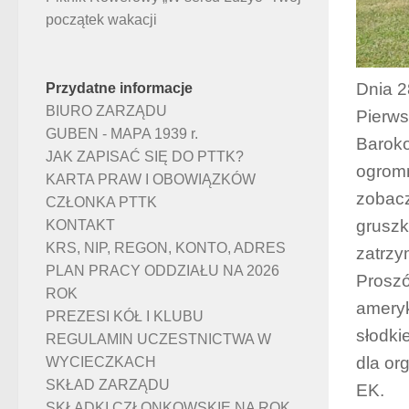
początek wakacji
Dnia 2
Przydatne informacje
BIURO ZARZĄDU
Pierws
GUBEN - MAPA 1939 r.
Baroko
JAK ZAPISAĆ SIĘ DO PTTK?
ogromn
KARTA PRAW I OBOWIĄZKÓW
zobacz
CZŁONKA PTTK
gruszk
KONTAKT
KRS, NIP, REGON, KONTO, ADRES
zatrzy
PLAN PRACY ODDZIAŁU NA 2026
Proszó
ROK
ameryk
PREZESI KÓŁ I KLUBU
słodki
REGULAMIN UCZESTNICTWA W
dla or
WYCIECZKACH
SKŁAD ZARZĄDU
EK.
SKŁADKI CZŁONKOWSKIE NA ROK