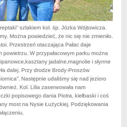
ptaki” szlakiem kol. śp. Józka Wójtowicza.
my. Można powiedzieć, że nic się nie zmieniło.
i. Przestrzeń otaczająca Pałac daje
m powietrzu. W przypałacowym parku można
lipanowce,kasztany jadalne,magnolie i słynne
zyła dalej. Przy drodze Brody-Proszów
rnica”. Następnie udaliśmy się nad jezioro
ównież. Kol. Lilia zaserwowała nam
czki popisowego dania Piotra, kiełbaski i coś
wany most na Nysie Łużyckiej. Podziękowania
ałączeniu.