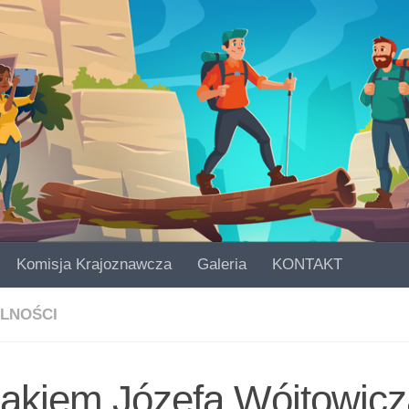
Komisja Krajoznawcza
Galeria
KONTAKT
LNOŚCI
lakiem Józefa Wójtowicz