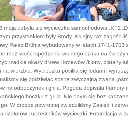
8 maja odbyła się wycieczka samochodowa „KT2 „Dre
zym przystankiem były Brody. Kolejny raz zagościliś
wy Pałac Brϋhla wybudowany w latach 1741-1753 sto
e możliwości spędzenia wolnego czasu na świeży
yć rzadkie okazy drzew i krzewów /klony, platany,tu
i na wierzbie. Wycieczka posiliła się lodami i wyrus
maliśmy się podziwiać sosnę zwyczajną zwaną „ośmio
w na odpoczynek i grilla. Pogoda dopisała humory r
ańskiego boczku z grilla. Nie obyło się bez kaszane
ego. W drodze powrotnej zwiedziliśmy Zasieki i zer
ganizatorów i uczestników wycieczki .Fotorelacja w z