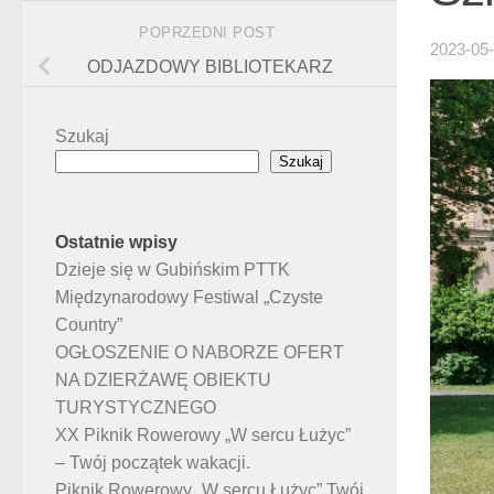
POPRZEDNI POST
2023-05
ODJAZDOWY BIBLIOTEKARZ
Szukaj
Szukaj
Ostatnie wpisy
Dzieje się w Gubińskim PTTK
Międzynarodowy Festiwal „Czyste
Country”
OGŁOSZENIE O NABORZE OFERT
NA DZIERŻAWĘ OBIEKTU
TURYSTYCZNEGO
XX Piknik Rowerowy „W sercu Łużyc”
– Twój początek wakacji.
Piknik Rowerowy „W sercu Łużyc” Twój