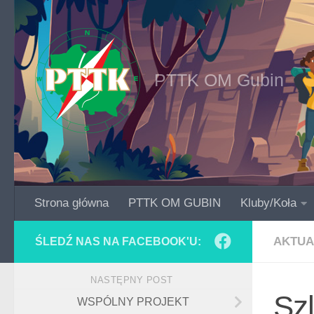
Skip to content
PTTK OM Gubin
Strona główna
PTTK OM GUBIN
Kluby/Koła
AKTUA
ŚLEDŹ NAS NA FACEBOOK'U:
NASTĘPNY POST
Sz
WSPÓLNY PROJEKT