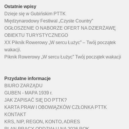
Ostatnie wpisy
Dzieje się w Gubińskim PTTK
Międzynarodowy Festiwal „Czyste Country”
OGŁOSZENIE O NABORZE OFERT NA DZIERŻAWĘ
OBIEKTU TURYSTYCZNEGO
XX Piknik Rowerowy „W sercu Łużyc” – Twój początek
wakacji.
Piknik Rowerowy „W sercu Łużyc” Twój początek wakacji
Przydatne informacje
BIURO ZARZĄDU
GUBEN - MAPA 1939 r.
JAK ZAPISAĆ SIĘ DO PTTK?
KARTA PRAW I OBOWIĄZKÓW CZŁONKA PTTK
KONTAKT
KRS, NIP, REGON, KONTO, ADRES
PLAN PRACY ODDZIAŁU NA 2026 ROK