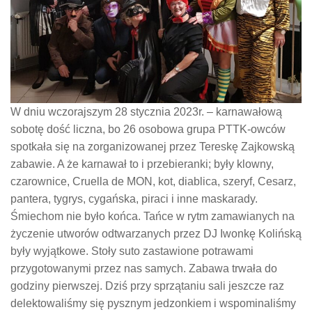
W dniu wczorajszym 28 stycznia 2023r. – karnawałową
sobotę dość liczna, bo 26 osobowa grupa PTTK-owców
spotkała się na zorganizowanej przez Tereskę Zajkowską
zabawie. A że karnawał to i przebieranki; były klowny,
czarownice, Cruella de MON, kot, diablica, szeryf, Cesarz,
pantera, tygrys, cygańska, piraci i inne maskarady.
Śmiechom nie było końca. Tańce w rytm zamawianych na
życzenie utworów odtwarzanych przez DJ Iwonkę Kolińską
były wyjątkowe. Stoły suto zastawione potrawami
przygotowanymi przez nas samych. Zabawa trwała do
godziny pierwszej. Dziś przy sprzątaniu sali jeszcze raz
delektowaliśmy się pysznym jedzonkiem i wspominaliśmy