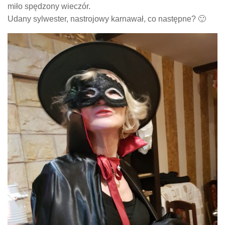
miło spędzony wieczór.
Udany sylwester, nastrojowy karnawał, co następne? 🙂