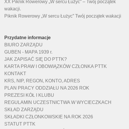
XX Piknik Rowerowy „W sercu Łużyc” – Twój początek
wakacji.
Piknik Rowerowy „W sercu Łużyc” Twój początek wakacji
Przydatne informacje
BIURO ZARZĄDU
GUBEN - MAPA 1939 r.
JAK ZAPISAĆ SIĘ DO PTTK?
KARTA PRAW I OBOWIĄZKÓW CZŁONKA PTTK
KONTAKT
KRS, NIP, REGON, KONTO, ADRES
PLAN PRACY ODDZIAŁU NA 2026 ROK
PREZESI KÓŁ I KLUBU
REGULAMIN UCZESTNICTWA W WYCIECZKACH
SKŁAD ZARZĄDU
SKŁADKI CZŁONKOWSKIE NA ROK 2026
STATUT PTTK