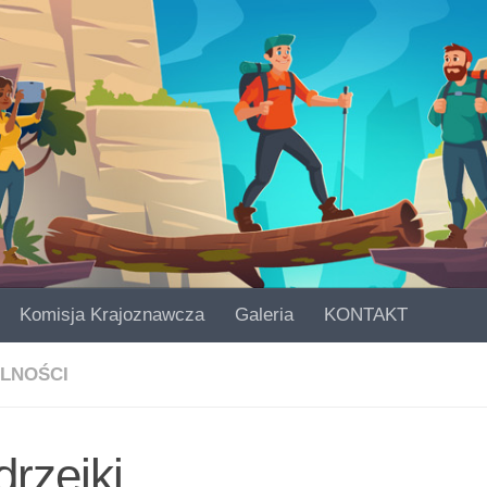
Komisja Krajoznawcza
Galeria
KONTAKT
LNOŚCI
rzejki