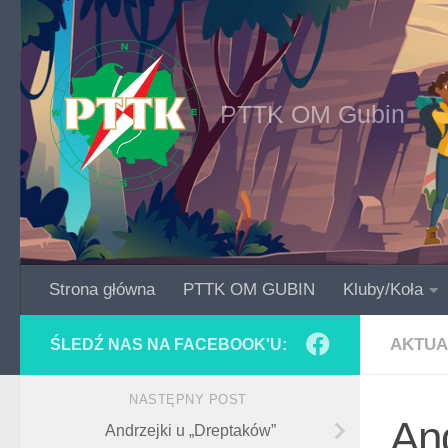
Skip to content
PTTK OM Gubin
Strona główna
PTTK OM GUBIN
Kluby/Koła
AKTUA
ŚLEDŹ NAS NA FACEBOOK'U:
NASTĘPNY POST
And
Andrzejki u „Dreptaków”