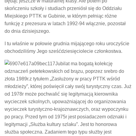
będąc jeszcze w maturalnej klasy. Ale potem po
skończeniu szkoły i studiach przeniósł się do Oddziału
Miejskiego PTTK w Gubinie, w którym pełniąc różne
funkcję z prezesura w latach 1992-94 włącznie, pozostał
do dnia dzisiejszego.
I tu właśnie w połowie grudnia mijającego roku uroczyście
obchodziliśmy Jego sześćdziesięciolecie członkostwa.
Jubilat ma bogatą kolekcję
odznaczeń petetekowskich od brązu, poprzez srebro do
złota 1989r.z tytułem „Zasłużony w pracy PTTK wśród
młodzieży”, której poświęcił cały swój turystyczny czas. Już
od 1978r może pochwalić się legitymacją kierownika
wycieczek szkolnych, upoważniającej do organizowania
wycieczek turystyczno-krajoznawczych, oraz wypoczynku
po pracy. Przed tym od 1975r jest posiadaczem odznaki i
legitymacji „Służba kultury szlaku”. Jest to honorowa
służba społeczna. Zadaniem tego typu służby jest