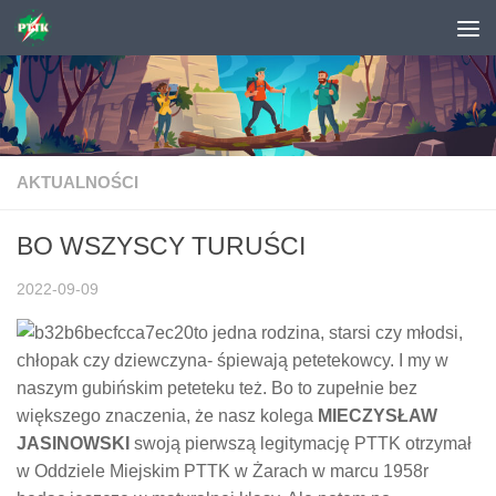
Skip to content
AKTUALNOŚCI
BO WSZYSCY TURUŚCI
2022-09-09
to jedna rodzina, starsi czy młodsi,
chłopak czy dziewczyna- śpiewają petetekowcy. I my w
naszym gubińskim peteteku też. Bo to zupełnie bez
większego znaczenia, że nasz kolega
MIECZYSŁAW
JASINOWSKI
swoją pierwszą legitymację PTTK otrzymał
w Oddziele Miejskim PTTK w Żarach w marcu 1958r