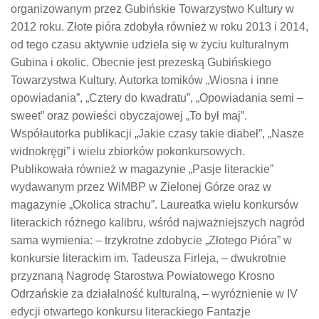
organizowanym przez Gubińskie Towarzystwo Kultury w
2012 roku. Złote pióra zdobyła również w roku 2013 i 2014,
od tego czasu aktywnie udziela się w życiu kulturalnym
Gubina i okolic. Obecnie jest prezeską Gubińskiego
Towarzystwa Kultury. Autorka tomików „Wiosna i inne
opowiadania”, „Cztery do kwadratu”, „Opowiadania semi –
sweet” oraz powieści obyczajowej „To był maj”.
Współautorka publikacji „Jakie czasy takie diabeł”, „Nasze
widnokręgi” i wielu zbiorków pokonkursowych.
Publikowała również w magazynie „Pasje literackie”
wydawanym przez WiMBP w Zielonej Górze oraz w
magazynie „Okolica strachu”. Laureatka wielu konkursów
literackich różnego kalibru, wśród najważniejszych nagród
sama wymienia: – trzykrotne zdobycie „Złotego Pióra” w
konkursie literackim im. Tadeusza Firleja, – dwukrotnie
przyznaną Nagrodę Starostwa Powiatowego Krosno
Odrzańskie za działalność kulturalną, – wyróżnienie w IV
edycji otwartego konkursu literackiego Fantazje