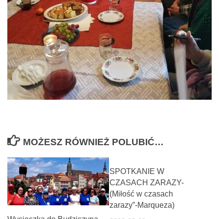
MOŻESZ RÓWNIEŻ POLUBIĆ…
SPOTKANIE W
CZASACH ZARAZY-
(Miłość w czasach
zarazy”-Marqueza)