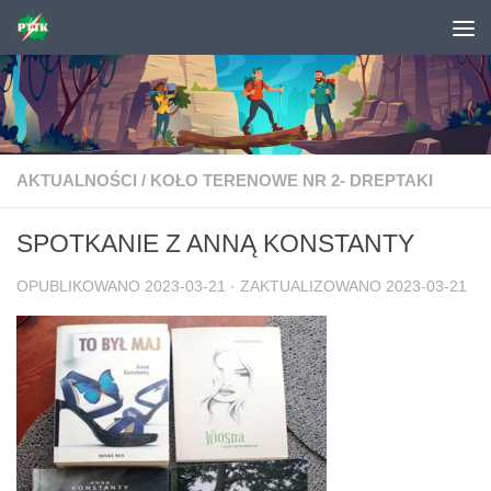
Skip to content
AKTUALNOŚCI
/
KOŁO TERENOWE NR 2- DREPTAKI
SPOTKANIE Z ANNĄ KONSTANTY
OPUBLIKOWANO
2023-03-21
· ZAKTUALIZOWANO
2023-03-21