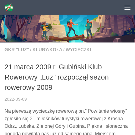
Skip to content
GKR "LUZ"
/
KLUBY/KOŁA
/
WYCIECZKI
21 marca 2009 r. Gubiński Klub
Rowerowy „Luz” rozpoczął sezon
rowerowy 2009
2022-09-09
Na pierwszą wycieczkę rowerową pn.” Powitanie wiosny”
zgłosiło się 31 miłośników turystyki rowerowej z Krosna
Odrz., Lubska, Zielonej Góry i Gubina. Piękna i słoneczna
pogoda powitała nas już od samego rana. Miejscem