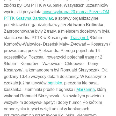
zbiórki był OM PTTK w Gubinie. Wszystkich uczestników
wycieczki przywitała
nowo wybrana 20 marca Prezes OM
PTTK Grażyna Bartkowiak
, a sprawy organizacyjne
przedstawiła organizatorka wycieczki
Iwona Kolińska.
Zaproponowane były 2 trasy, a miejscem docelowym była
stanica wodna PTTK w Kosarzynie.
Trasą nr 1
/Gubin-
Komorów-Wałowice- Drzeńsk Mały- Żytowań – Kosarzyn /
prowadzoną przez Aleksandra Pieróga pojechało 14
uczestników. Pozostali rowerzyści pojechali trasą nr 2
/Gubin – Komorów – Wałowice – Chlebowo – Łomy –
Kosarzyn/ , a komandorem był Romuald Skrzypczak. Ok.
godziny 13.45 wszyscy dotarli do stanicy. W Kosarzynie
czekało już na turystów
ognisko
, pieczona kiełbasa,
kaszanka i ziemniaki prosto z ogniska i
Marzanna
, którą
wykonał Romuald Skrzypczak . Na świeżym powietrzu
wszystkim dopisywał apetyt i dobry humor. Po krótkim
odpoczynku turyści wzięli udział w konkursach
przygotowanych przez Iwonę Kolińską. Pierwszym