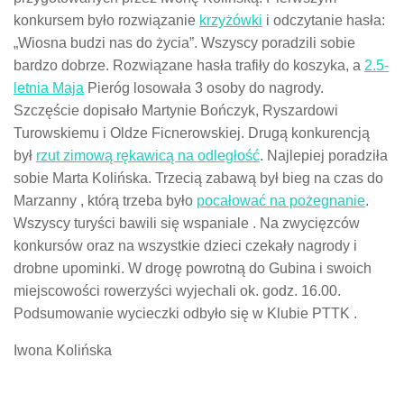
konkursem było rozwiązanie
krzyżówki
i odczytanie hasła:
„Wiosna budzi nas do życia”. Wszyscy poradzili sobie
bardzo dobrze. Rozwiązane hasła trafiły do koszyka, a
2.5-
letnia Maja
Pieróg losowała 3 osoby do nagrody.
Szczęście dopisało Martynie Bończyk, Ryszardowi
Turowskiemu i Oldze Ficnerowskiej. Drugą konkurencją
był
rzut zimową rękawicą na odległość
. Najlepiej poradziła
sobie Marta Kolińska. Trzecią zabawą był bieg na czas do
Marzanny , którą trzeba było
pocałować na pożegnanie
.
Wszyscy turyści bawili się wspaniale . Na zwycięzców
konkursów oraz na wszystkie dzieci czekały nagrody i
drobne upominki. W drogę powrotną do Gubina i swoich
miejscowości rowerzyści wyjechali ok. godz. 16.00.
Podsumowanie wycieczki odbyło się w Klubie PTTK .
Iwona Kolińska