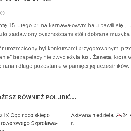
-09
tę 15 lutego br. na karnawałowym balu bawili się „
suto zastawiony pysznościami stół i dobrana muzyk
r urozmaicony był konkursami przygotowanymi prz
anie” bezapelacyjnie zwyciężyła
kol. Żaneta
, która 
o rana i długo pozostanie w pamięci jej uczestników.
ŻESZ RÓWNIEŻ POLUBIĆ…
 z IX Ogolnopolskiego
Aktywna niedziela.
24 
u rowerowego Szprotawa-
r.
ice