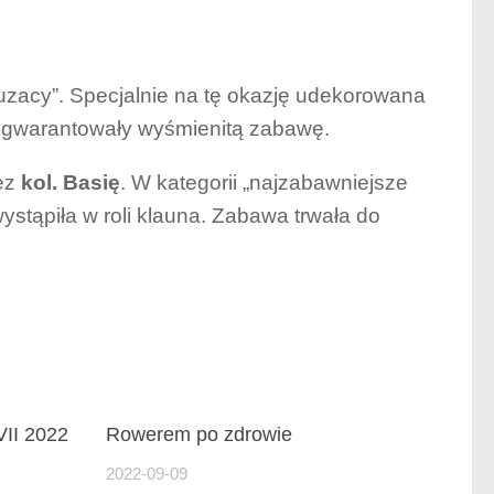
Luzacy”. Specjalnie na tę okazję udekorowana
a gwarantowały wyśmienitą zabawę.
ez
kol. Basię
. W kategorii „najzabawniejsze
wystąpiła w roli klauna. Zabawa trwała do
VII 2022
Rowerem po zdrowie
2022-09-09