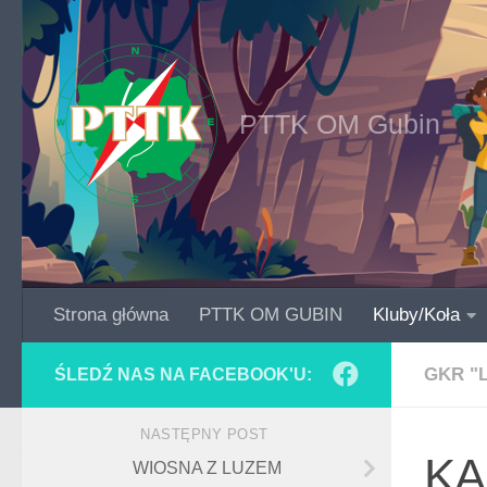
Skip to content
PTTK OM Gubin
Strona główna
PTTK OM GUBIN
Kluby/Koła
GKR "
ŚLEDŹ NAS NA FACEBOOK'U:
NASTĘPNY POST
K
WIOSNA Z LUZEM