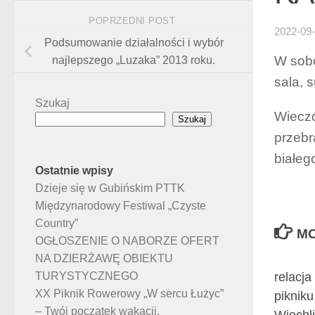
POPRZEDNI POST
2022-09
Podsumowanie działalności i wybór
W sobo
najlepszego „Luzaka” 2013 roku.
sala, 
Szukaj
Wieczó
Szukaj
przebr
białeg
Ostatnie wpisy
Dzieje się w Gubińskim PTTK
Międzynarodowy Festiwal „Czyste
Country”
MO
OGŁOSZENIE O NABORZE OFERT
NA DZIERŻAWĘ OBIEKTU
relacja
TURYSTYCZNEGO
XX Piknik Rowerowy „W sercu Łużyc”
piknik
– Twój początek wakacji.
Wiechl