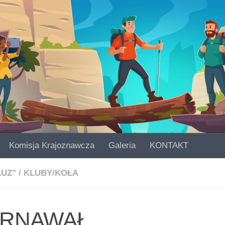
Komisja Krajoznawcza
Galeria
KONTAKT
LUZ"
/
KLUBY/KOŁA
ARNAWAŁ