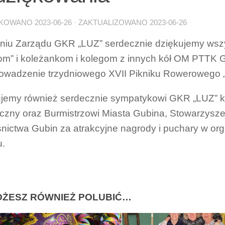
IKOWANO
2023-06-26
· ZAKTUALIZOWANO
2023-06-26
niu Zarządu GKR „LUZ” serdecznie dziękujemy ws
om” i koleżankom i kolegom z innych kół OM PTTK G
owadzenie trzydniowego XVII Pikniku Rowerowego „
jemy również serdecznie sympatykowi GKR „LUZ” k
yczny oraz Burmistrzowi Miasta Gubina, Stowarzys
nictwa Gubin za atrakcyjne nagrody i puchary w o
u.
ŻESZ RÓWNIEŻ POLUBIĆ…