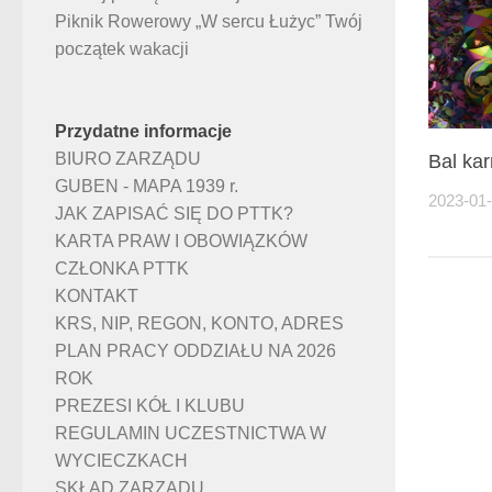
Piknik Rowerowy „W sercu Łużyc” Twój
początek wakacji
Przydatne informacje
BIURO ZARZĄDU
Bal ka
GUBEN - MAPA 1939 r.
2023-01
JAK ZAPISAĆ SIĘ DO PTTK?
KARTA PRAW I OBOWIĄZKÓW
CZŁONKA PTTK
KONTAKT
KRS, NIP, REGON, KONTO, ADRES
PLAN PRACY ODDZIAŁU NA 2026
ROK
PREZESI KÓŁ I KLUBU
REGULAMIN UCZESTNICTWA W
WYCIECZKACH
SKŁAD ZARZĄDU