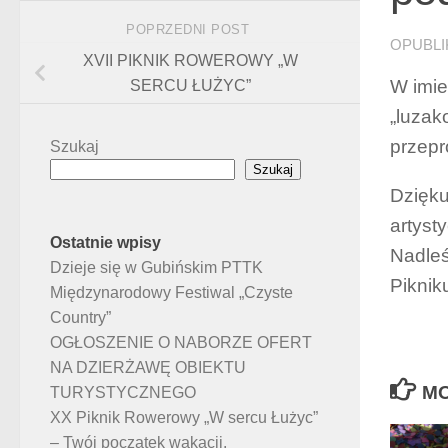
POPRZEDNI POST
OPUBL
XVII PIKNIK ROWEROWY „W
W imie
SERCU ŁUŻYC”
„luzak
przepr
Szukaj
Szukaj
Dzięku
artyst
Ostatnie wpisy
Nadleś
Dzieje się w Gubińskim PTTK
Piknik
Międzynarodowy Festiwal „Czyste
Country”
OGŁOSZENIE O NABORZE OFERT
NA DZIERŻAWĘ OBIEKTU
MO
TURYSTYCZNEGO
XX Piknik Rowerowy „W sercu Łużyc”
– Twój początek wakacji.