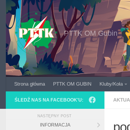
Skip to content
PTTK OM Gubin
Strona główna
PTTK OM GUBIN
Kluby/Koła
AKTUA
ŚLEDŹ NAS NA FACEBOOK'U:
NASTĘPNY POST
po
INFORMACJA