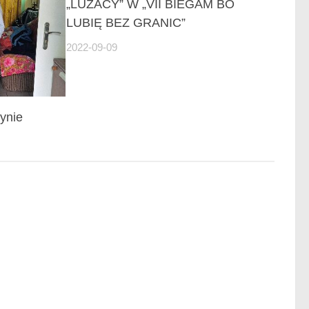
„LUZACY” W „VII BIEGAM BO
LUBIĘ BEZ GRANIC”
2022-09-09
ynie