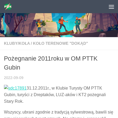
Skip to content
KLUBY/KOŁA
/
KOŁO TERENOWE "DOKĄD"
Pożegnanie 2011roku w OM PTTK
Gubin
2022-09-09
31.12.2011r., w Klubie Turysty OM PTTK
Gubin, turyści z Dreptaków, LUZ-aków i KT2 pożegnali
Stary Rok.
Wszyscy, ubrani zgodnie z tradycją sylwestrową, bawili się