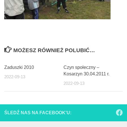
MOŻESZ RÓWNIEŻ POLUBIĆ…
Zaduszki 2010
Czyn społeczny –
Kosarzyn 30.04.2011 r.
2022-09-13
2022-09-13
ŚLEDŹ NAS NA FACEBOOK'U: