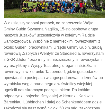
W dzisiejszy sobotni poranek, na zaproszenie Wójta
Gminy Gubin Szymona Naglika, 15-sto osobowa grupa
naszych „luzaków” uczestniczyła w kolejnym Rajdzie
Samorządowca. Wspólnie z niemieckimi rowerzystami z
okolic Guben, pracownikami Urzędu Gminy Gubin, grupą
rowerową „Szprych i Wentyli” ze Starosiedla, rowerzystami
z GKR „Bidon” oraz innymi, niezrzeszonymi rowerzystami
wyruszyliśmy z Wyspy Teatralnej, drogami i ścieżkami
rowerowymi w kierunku Taubendorf, gdzie gospodarze
opowiadali o postępach w zagospodarowaniu terenów po
wyrobisku węgla brunatnego a w świetlicy wiejskiej
ugościli nas skromnym poczęstunkiem. Po krótkim
odpoczynku pojechaliśmy dalej w kierunku Kerkwitz,
Bärenklau, Lübbinchen i dalej do Schenkendöbern gdzie
zakończył się nasz wspólny, ok. 50 km rajd, zakończony