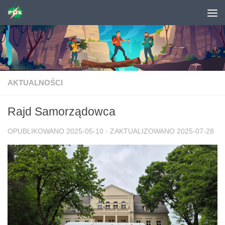
Skip to content
AKTUALNOŚCI
Rajd Samorządowca
OPUBLIKOWANO
2025-05-10
· ZAKTUALIZOWANO
2025-07-28