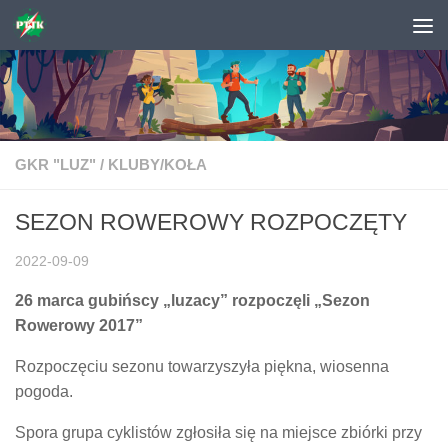
Skip to content
GKR "LUZ"
/
KLUBY/KOŁA
SEZON ROWEROWY ROZPOCZĘTY
2022-09-09
26 marca gubińscy „luzacy” rozpoczęli „Sezon
Rowerowy 2017”
Rozpoczęciu sezonu towarzyszyła piękna, wiosenna
pogoda.
Spora grupa cyklistów zgłosiła się na miejsce zbiórki przy