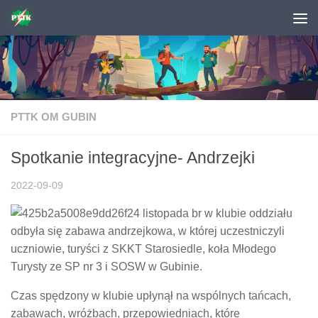
Skip to content
PTTK OM GUBIN
Spotkanie integracyjne- Andrzejki
2022-09-09
24 listopada br w klubie oddziału
odbyła się zabawa andrzejkowa, w której uczestniczyli
uczniowie, turyści z SKKT Starosiedle, koła Młodego
Turysty ze SP nr 3 i SOSW w Gubinie.
Czas spędzony w klubie upłynął na wspólnych tańcach,
zabawach, wróżbach, przepowiedniach, które