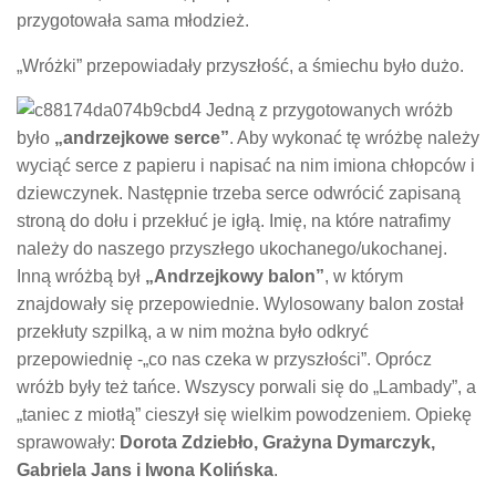
przygotowała sama młodzież.
„Wróżki” przepowiadały przyszłość, a śmiechu było dużo.
Jedną z przygotowanych wróżb
było
„andrzejkowe serce”
. Aby wykonać tę wróżbę należy
wyciąć serce z papieru i napisać na nim imiona chłopców i
dziewczynek. Następnie trzeba serce odwrócić zapisaną
stroną do dołu i przekłuć je igłą. Imię, na które natrafimy
należy do naszego przyszłego ukochanego/ukochanej.
Inną wróżbą był
„Andrzejkowy balon”
, w którym
znajdowały się przepowiednie. Wylosowany balon został
przekłuty szpilką, a w nim można było odkryć
przepowiednię -„co nas czeka w przyszłości”. Oprócz
wróżb były też tańce. Wszyscy porwali się do „Lambady”, a
„taniec z miotłą” cieszył się wielkim powodzeniem. Opiekę
sprawowały:
Dorota Zdziebło, Grażyna Dymarczyk,
Gabriela Jans i Iwona Kolińska
.