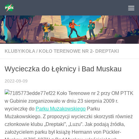
Skip to content
KLUBY/KOŁA
/
KOŁO TERENOWE NR 2- DREPTAKI
Wycieczka do Łęknicy i Bad Muskau
2022-09-09
Koło Terenowe nr 2 przy OM PTTK
w Gubinie zorganizowało w dniu 23 sierpnia 2009 r.
wycieczkę do
Parku Mużakowskiego
Parku
Mużakowskiego. Z propozycji wycieczki skorzystli również
członkowie klubu „Dreptaki”, „Luzu”. Jak podają źródła,
założycielem parku był książę Hermann von Pückler-