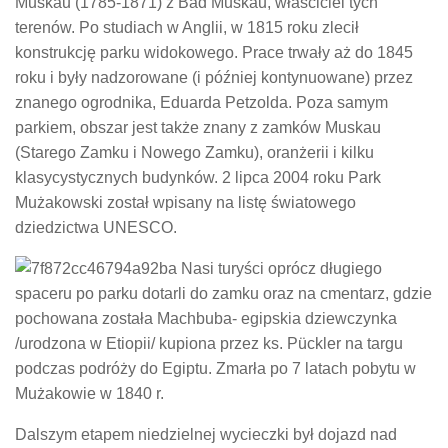
Muskau (1785-1871) z Bad Muskau, właściciel tych
terenów. Po studiach w Anglii, w 1815 roku zlecił
konstrukcję parku widokowego. Prace trwały aż do 1845
roku i były nadzorowane (i później kontynuowane) przez
znanego ogrodnika, Eduarda Petzolda. Poza samym
parkiem, obszar jest także znany z zamków Muskau
(Starego Zamku i Nowego Zamku), oranżerii i kilku
klasycystycznych budynków. 2 lipca 2004 roku Park
Mużakowski został wpisany na listę światowego
dziedzictwa UNESCO.
Nasi turyści oprócz długiego
spaceru po parku dotarli do zamku oraz na cmentarz, gdzie
pochowana została Machbuba- egipskia dziewczynka
/urodzona w Etiopii/ kupiona przez ks. Pückler na targu
podczas podróży do Egiptu. Zmarła po 7 latach pobytu w
Mużakowie w 1840 r.
Dalszym etapem niedzielnej wycieczki był dojazd nad