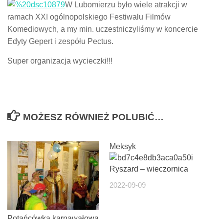
W Lubomierzu było wiele atrakcji w
ramach XXI ogólnopolskiego Festiwalu Filmów
Komediowych, a my min. uczestniczyliśmy w koncercie
Edyty Gepert i zespółu Pectus.
Super organizacja wycieczki!!!
MOŻESZ RÓWNIEŻ POLUBIĆ…
Meksyk
i
Ryszard – wieczornica
2022-09-09
Potańcówka karnawałowa