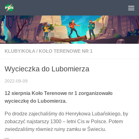
Skip to content
KLUBY/KOŁA
/
KOŁO TERENOWE NR 1
Wycieczka do Lubomierza
2022-09-09
12 sierpnia Koło Terenowe nr 1 zorganizowało
wycieczkę do Lubomierza.
Po drodze zajechaliśmy do Henrykowa Lubańskiego, by
zobaczyć najstarszy 1300 – letni Cis w Polsce. Potem
zwiedzaliśmy również ruiny zamku w Świeciu.