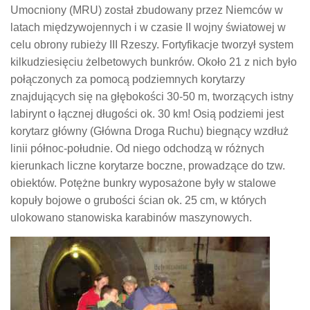
Umocniony (MRU) został zbudowany przez Niemców w
latach międzywojennych i w czasie II wojny światowej w
celu obrony rubieży III Rzeszy. Fortyfikacje tworzył system
kilkudziesięciu żelbetowych bunkrów. Około 21 z nich było
połączonych za pomocą podziemnych korytarzy
znajdujących się na głębokości 30-50 m, tworzących istny
labirynt o łącznej długości ok. 30 km! Osią podziemi jest
korytarz główny (Główna Droga Ruchu) biegnący wzdłuż
linii północ-południe. Od niego odchodzą w różnych
kierunkach liczne korytarze boczne, prowadzące do tzw.
obiektów. Potężne bunkry wyposażone były w stalowe
kopuły bojowe o grubości ścian ok. 25 cm, w których
ulokowano stanowiska karabinów maszynowych.