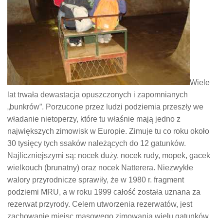
Wiele
lat trwała dewastacja opuszczonych i zapomnianych
„bunkrów”. Porzucone przez ludzi podziemia przeszły we
władanie nietoperzy, które tu właśnie mają jedno z
największych zimowisk w Europie. Zimuje tu co roku około
30 tysięcy tych ssaków należących do 12 gatunków.
Najliczniejszymi są: nocek duży, nocek rudy, mopek, gacek
wielkouch (brunatny) oraz nocek Natterera. Niezwykłe
walory przyrodnicze sprawiły, że w 1980 r. fragment
podziemi MRU, a w roku 1999 całość została uznana za
rezerwat przyrody. Celem utworzenia rezerwatów, jest
zachowanie miejsc masowego zimowania wielu gatunków