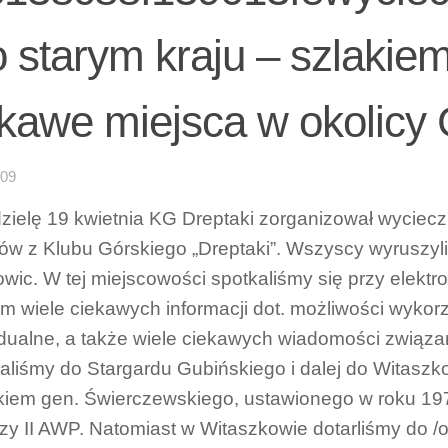
 starym kraju – szlakie
ekawe miejsca w okolicy
-09
zielę 19 kwietnia KG Dreptaki zorganizował wyciecz
ów z Klubu Górskiego „Dreptaki”. Wszyscy wyruszyl
wic. W tej miejscowości spotkaliśmy się przy elektr
om wiele ciekawych informacji dot. możliwości wyko
dualne, a także wiele ciekawych wiadomości związa
aliśmy do Stargardu Gubińskiego i dalej do Witaszk
iem gen. Świerczewskiego, ustawionego w roku 197
rzy II AWP. Natomiast w Witaszkowie dotarliśmy do /