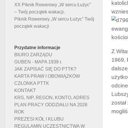
katoli
XX Piknik Rowerowy „W sercu Łużyc”
wznies
– Twój początek wakacji.
Piknik Rowerowy „W sercu Łużyc” Twój
początek wakacji
ewange
kościo
Przydatne informacje
Z Wita
BIURO ZARZĄDU
1969, 
GUBEN - MAPA 1939 r.
dalsze
JAK ZAPISAĆ SIĘ DO PTTK?
KARTA PRAW I OBOWIĄZKÓW
użytko
CZŁONKA PTTK
odcine
KONTAKT
Lubszy
KRS, NIP, REGON, KONTO, ADRES
został
PLAN PRACY ODDZIAŁU NA 2026
mogliś
ROK
PREZESI KÓŁ I KLUBU
REGULAMIN UCZESTNICTWA W