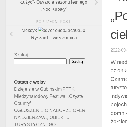
Łużyc”- Otwarcie sezonu letniego
„Noc Kupały”
„Po
POPRZEDNI POST
ci
Meksyk
i
Ryszard – wieczornica
2022-09
Szukaj
W nied
Szukaj
członk
Czarno
Ostatnie wpisy
turyst
Dzieje się w Gubińskim PTTK
indywi
Międzynarodowy Festiwal „Czyste
Country”
pojech
OGŁOSZENIE O NABORZE OFERT
pomnik
NA DZIERŻAWĘ OBIEKTU
żołnie
TURYSTYCZNEGO