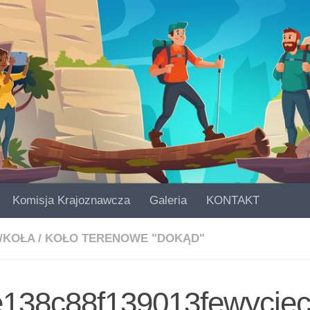
Komisja Krajoznawcza
Galeria
KONTAKT
/KOŁA
/
KOŁO TERENOWE "DOKĄD"
wycie