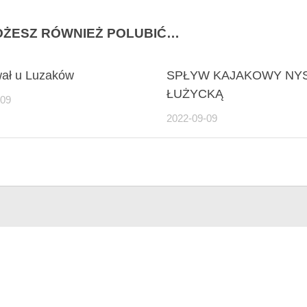
ŻESZ RÓWNIEŻ POLUBIĆ…
ał u Luzaków
SPŁYW KAJAKOWY NY
ŁUŻYCKĄ
-09
2022-09-09