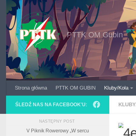
Skip to content
PTTK OM Gubin
Strona główna
PTTK OM GUBIN
Kluby/Koła
KLUBY
ŚLEDŹ NAS NA FACEBOOK'U:
NASTĘPNY POST
V Piknik Rowerowy „W sercu