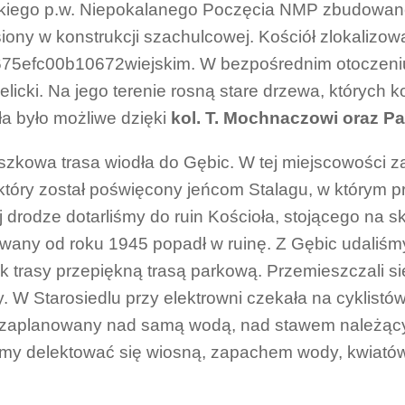
ckiego p.w. Niepokalanego Poczęcia NMP zbudowan
iony w konstrukcji szachulcowej. Kościół zlokalizowa
wiejskim. W bezpośrednim otoczeni
licki. Na jego terenie rosną stare drzewa, których 
ła było możliwe dzięki
kol. T. Mochnaczowi oraz Pa
szkowa trasa wiodła do Gębic. W tej miejscowości z
który został poświęcony jeńcom Stalagu, w którym p
j drodze dotarliśmy do ruin Kościoła, stojącego na 
wany od roku 1945 popadł w ruinę. Z Gębic udaliśmy
k trasy przepiękną trasą parkową. Przemieszczali się
. W Starosiedlu przy elektrowni czekała na cyklistó
 zaplanowany nad samą wodą, nad stawem należący
my delektować się wiosną, zapachem wody, kwiatów