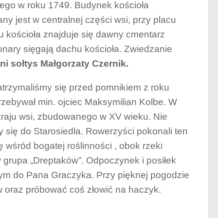
ego w roku 1749. Budynek kościoła
ny jest w centralnej części wsi, przy placu
u kościoła znajduje się dawny cmentarz
konary sięgają dachu kościoła. Zwiedzanie
ni sołtys Małgorzaty Czernik.
atrzymaliśmy się przed pomnikiem z roku
rzebywał min. ojciec Maksymilian Kolbe. W
skraju wsi, zbudowanego w XV wieku. Nie
 się do Starosiedla. Rowerzyści pokonali ten
 wśród bogatej roślinności , obok rzeki
w grupa „Dreptaków”. Odpoczynek i posiłek
m do Pana Graczyka. Przy pięknej pogodzie
 oraz próbować coś złowić na haczyk.