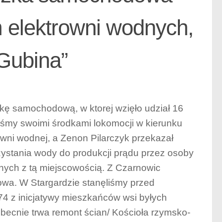
m elektrowni wodnych,
 Gubina”
kę samochodową, w ktorej wzięło udział 16
iśmy swoimi środkami lokomocji w kierunku
owni wodnej, a Zenon Pilarczyk przekazał
rzystania wody do produkcji prądu przez osoby
nych z tą miejscowością. Z Czarnowic
owa. W Stargardzie stanęliśmy przed
4 z inicjatywy mieszkańców wsi byłych
obecnie trwa remont ścian/ Kościoła rzymsko-