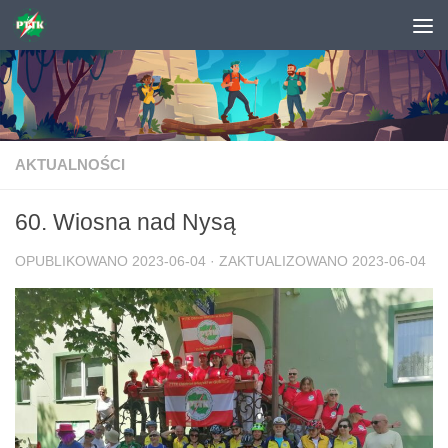
Skip to content
AKTUALNOŚCI
60. Wiosna nad Nysą
OPUBLIKOWANO
2023-06-04
· ZAKTUALIZOWANO
2023-06-04