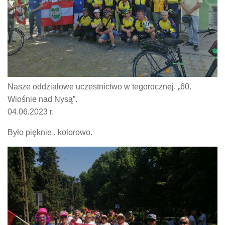
Nasze oddziałowe uczestnictwo w tegorocznej, „60.
Wiośnie nad Nysą”.
04.06.2023 r.
Było pięknie , kolorowo.