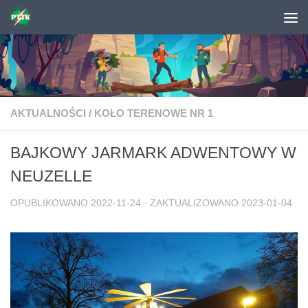
Skip to content
AKTUALNOŚCI
/
KOŁO TERENOWE NR 1
BAJKOWY JARMARK ADWENTOWY W
NEUZELLE
OPUBLIKOWANO
2022-11-24
· ZAKTUALIZOWANO
2023-01-04