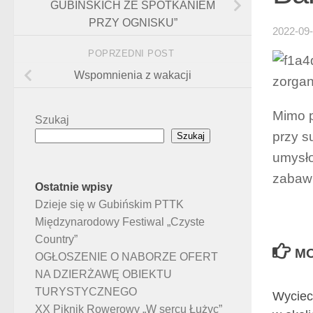
GUBIŃSKICH ZE SPOTKANIEM
PRZY OGNISKU”
2022-09
POPRZEDNI POST
Wspomnienia z wakacji
zorgan
Mimo p
Szukaj
przy s
Szukaj
umysło
zabawi
Ostatnie wpisy
Dzieje się w Gubińskim PTTK
Międzynarodowy Festiwal „Czyste
Country”
MO
OGŁOSZENIE O NABORZE OFERT
NA DZIERŻAWĘ OBIEKTU
TURYSTYCZNEGO
Wyciec
XX Piknik Rowerowy „W sercu Łużyc”