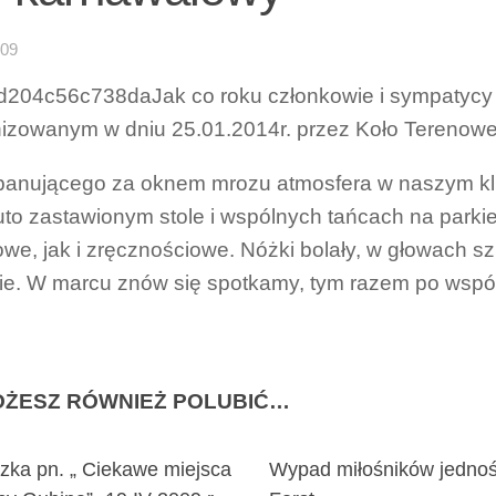
-09
Jak co roku członkowie i sympatycy
izowanym w dniu 25.01.2014r. przez Koło Terenowe
anującego za oknem mrozu atmosfera w naszym kl
uto zastawionym stole i wspólnych tańcach na parki
we, jak i zręcznościowe. Nóżki bolały, w głowach szu
e. W marcu znów się spotkamy, tym razem po wspó
ŻESZ RÓWNIEŻ POLUBIĆ…
zka pn. „ Ciekawe miejsca
Wypad miłośników jedno