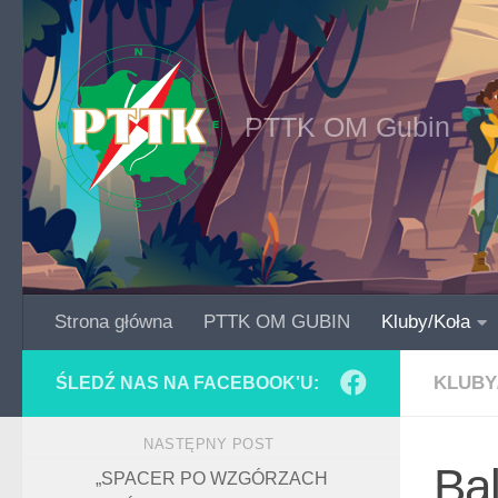
Skip to content
PTTK OM Gubin
Strona główna
PTTK OM GUBIN
Kluby/Koła
KLUBY
ŚLEDŹ NAS NA FACEBOOK'U:
NASTĘPNY POST
Ba
„SPACER PO WZGÓRZACH