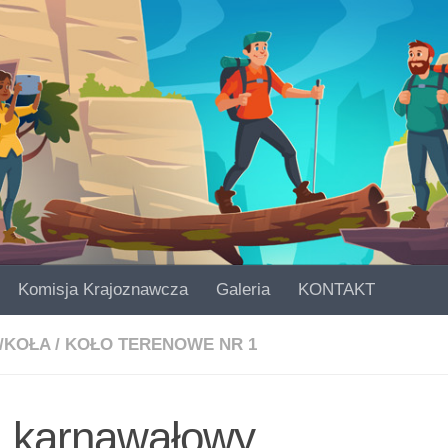
Komisja Krajoznawcza
Galeria
KONTAKT
/KOŁA
/
KOŁO TERENOWE NR 1
l karnawałowy