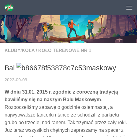
Skip to content
KLUBY/KOŁA
/
KOŁO TERENOWE NR 1
Bal
maskowy
2022-09-09
W dniu 31.01. 2015 r. zgodnie z coroczną tradycją
bawiliśmy się na naszym Balu Maskowym.
Rozpoczęliśmy zabawę o godzinie osiemnastej, a
najwytrwalsze tancerki i tancerze schodzili z parkietu
grubo po trzeciej nad ranem. Tak trzymać przez cały rok!.
Już teraz wszystkich chętnych zapraszamy na spacer z