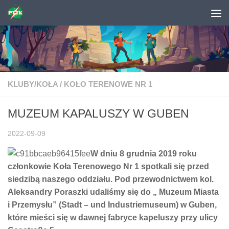
Skip to content
KLUBY/KOŁA
/
KOŁO TERENOWE NR 1
MUZEUM KAPALUSZY W GUBEN
2022-09-09
W dniu 8 grudnia 2019 roku
członkowie Koła Terenowego Nr 1 spotkali się przed
siedzibą naszego oddziału. Pod przewodnictwem kol.
Aleksandry Poraszki udaliśmy się do „ Muzeum Miasta
i Przemysłu” (Stadt – und Industriemuseum) w Guben,
które mieści się w dawnej fabryce kapeluszy przy ulicy