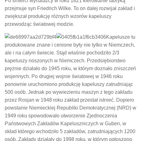
Po śmierci wynalazcy w roku 1821 kierowanie fabryką
przejmuje syn Friedrich Wilke. To on dalej rozwijał zakład i
zwiększał produkcję różnych wzorów kapeluszy
przewodząc światowej modzie.
Kapelusze tu
produkowane znane i cenione były nie tylko w Niemczech,
ale i na całym świecie. Stąd właśnie pochodziło 2/3
kapeluszy noszonych w Niemczech. Przedsiębiorstwo
prężnie działało do 1945 roku, w którym doznało zniszczeń
wojennych. Po drugiej wojnie światowej w 1946 roku
ponownie uruchomiono produkcję kapeluszy zatrudniając
500 osób. Jednak po wywiezieniu maszyn z tego zakładu
przez Rosjan w 1948 roku zakład przestał istnieć. Dopiero
powstanie Niemieckiej Republiki Demokratycznej (NRD) w
1949 roku spowodowało utworzenie Zjednoczenia
Państwowych Zakładów Kapeluszniczych w Guben, w
skład którego wchodziło 5 zakładów, zatrudniających 1200
osób. Zakłady działały do 1998 roku, w którym ogłoszono