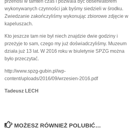
przenosi w tamten czas i pozwala być obserwatorem
wykonywanych czynności jak byśmy siedzieli w środku.
Zwiedzanie zakończyliśmy wykonując zbiorowe zdjęcie w
kapeluszach.
Kto jeszcze tam nie był niech znajdzie dwie godziny i
przeżyje to sam, czego my już doświadczyliśmy. Muzeum
działa już 13 lat. W 2016 roku w biuletynie SPZG można
było przeczytać.
http://www.spzg-gubin.pl/wp-
content/uploads/2016/09/wrzesien-2016.pdf
Tadeusz LECH
MOŻESZ RÓWNIEŻ POLUBIĆ…