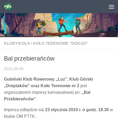
Skip to content
KLUBY/KOŁA
/
KOŁO TERENOWE "DOKĄD"
Bal przebierańców
2022-09-09
Gubiński Klub Rowerowy „Luz”, Klub Górski
„Dreptaków” oraz Koło Terenowe nr 2
jest
organizatorem imprezy karnawałowej pn:
„Bal
Przebierańców”
.
Impreza odbędzie się
23 stycznia 2010 r. o godz. 18.30
w
klubie OM PTTK .