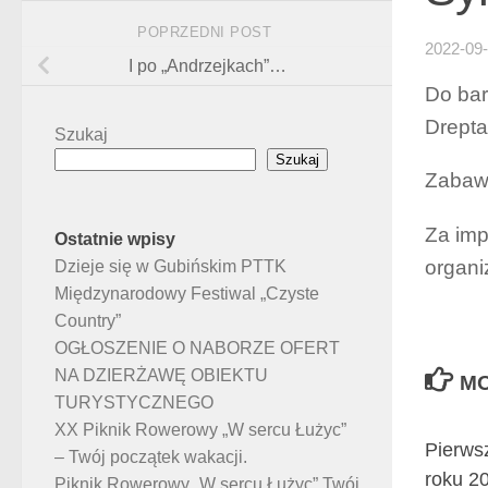
POPRZEDNI POST
2022-09
I po „Andrzejkach”…
Do ba
Drepta
Szukaj
Szukaj
Zabawa
Za imp
Ostatnie wpisy
organi
Dzieje się w Gubińskim PTTK
Międzynarodowy Festiwal „Czyste
Country”
OGŁOSZENIE O NABORZE OFERT
NA DZIERŻAWĘ OBIEKTU
MO
TURYSTYCZNEGO
XX Piknik Rowerowy „W sercu Łużyc”
Pierws
– Twój początek wakacji.
roku 2
Piknik Rowerowy „W sercu Łużyc” Twój