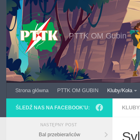
Skip to content
PTTK OM Gubin
Strona główna
PTTK OM GUBIN
Kluby/Koła
KLUBY
ŚLEDŹ NAS NA FACEBOOK'U:
NASTĘPNY POST
Sy
Bal przebierańców