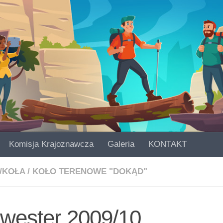
Komisja Krajoznawcza
Galeria
KONTAKT
/KOŁA
/
KOŁO TERENOWE "DOKĄD"
lwester 2009/10