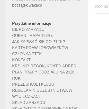
początek wakacji
2022-09
Przydatne informacje
BIURO ZARZĄDU
GUBEN - MAPA 1939 r.
JAK ZAPISAĆ SIĘ DO PTTK?
KARTA PRAW I OBOWIĄZKÓW
CZŁONKA PTTK
KONTAKT
KRS, NIP, REGON, KONTO, ADRES
PLAN PRACY ODDZIAŁU NA 2026
ROK
PREZESI KÓŁ I KLUBU
REGULAMIN UCZESTNICTWA W
WYCIECZKACH
SKŁAD ZARZĄDU
SKŁADKI CZŁONKOWSKIE NA ROK