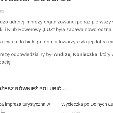
-09
rdzo udanej imprezy organizowanej po raz pierw
ki i Klub Rowerowy „LUZ” była zabawa noworoczna /3
 trwała do białego rana, a towarzyszyła jej dobra mu
rezę odpowiedzialny był
Andrzej Konieczka
, który
zację
ŻESZ RÓWNIEŻ POLUBIĆ…
za impreza turystyczna w
Wycieczka po Dolnych Ł
011