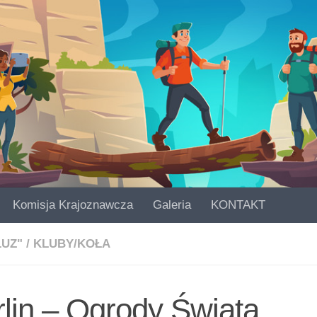
Komisja Krajoznawcza
Galeria
KONTAKT
LUZ"
/
KLUBY/KOŁA
lin – Ogrody Świata.