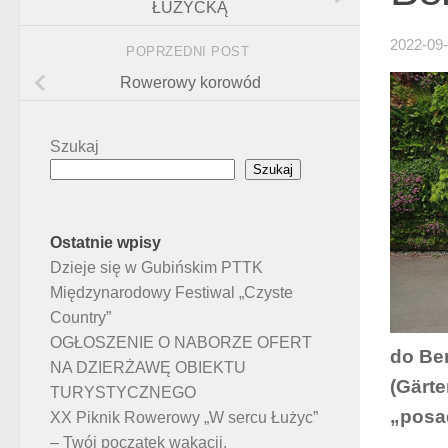
ŁUŻYCKĄ
2022-09
POPRZEDNI POST
Rowerowy korowód
Szukaj
Szukaj
Ostatnie wpisy
Dzieje się w Gubińskim PTTK
Międzynarodowy Festiwal „Czyste
Country”
OGŁOSZENIE O NABORZE OFERT
do Be
NA DZIERŻAWĘ OBIEKTU
(Gärte
TURYSTYCZNEGO
„posa
XX Piknik Rowerowy „W sercu Łużyc”
– Twój początek wakacji.