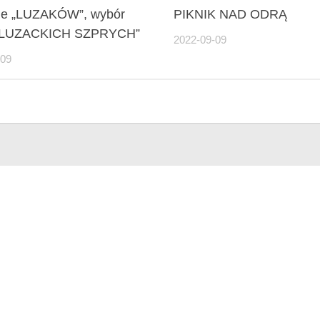
ie „LUZAKÓW”, wybór
PIKNIK NAD ODRĄ
 LUZACKICH SZPRYCH”
2022-09-09
-09