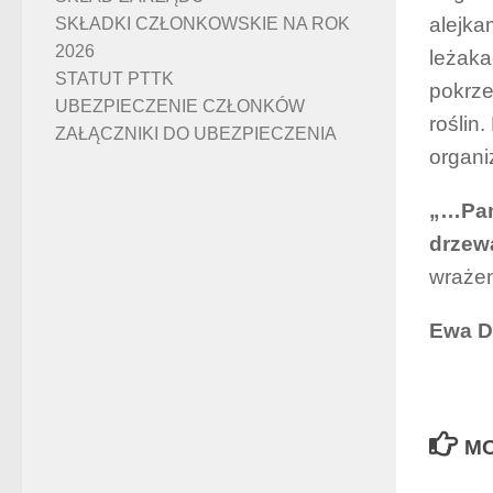
alejka
SKŁADKI CZŁONKOWSKIE NA ROK
2026
leżaka
STATUT PTTK
pokrze
UBEZPIECZENIE CZŁONKÓW
roślin
ZAŁĄCZNIKI DO UBEZPIECZENIA
organi
„…Pami
drzewa
wrażen
Ewa D
MO