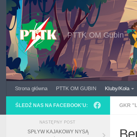
Skip to content
PTTK OM Gubin
Strona główna
PTTK OM GUBIN
Kluby/Koła
GKR "
ŚLEDŹ NAS NA FACEBOOK'U:
NASTĘPNY POST
Ber
SPŁYW KAJAKOWY NYSĄ