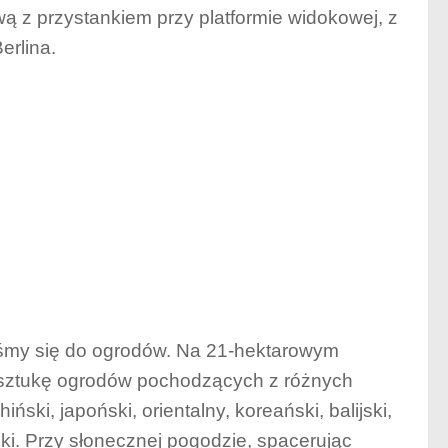
ą z przystankiem przy platformie widokowej, z
erlina.
iśmy się do ogrodów. Na 21-hektarowym
 sztukę ogrodów pochodzących z różnych
ński, japoński, orientalny, koreański, balijski,
ński. Przy słonecznej pogodzie, spacerując