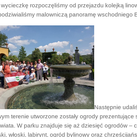
wycieczkę rozpoczęliśmy od przejazdu kolejką linow
 podziwialiśmy malowniczą panoramę wschodniego B
Następnie udal
ym terenie utworzone zostały ogrody prezentujące
świata. W parku znajduje się aż dziesięć ogrodów – chi
ski, włoski, labirynt, ogród bylinowy oraz chrześcija