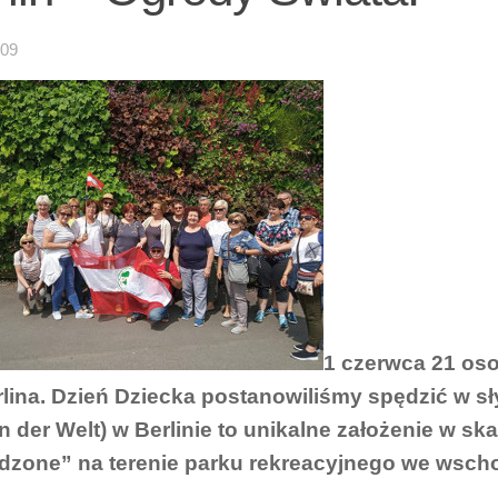
-09
1 czerwca 21 os
rlina. Dzień Dziecka postanowiliśmy spędzić w s
n der Welt) w Berlinie to unikalne założenie w sk
dzone” na terenie parku rekreacyjnego we wschod