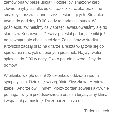
zamówioną w barze „Iskra”. Później był smażony karp,
złowione ryby, sałatki, udka i pałki z kurczaka oraz inne
smakołyki przywiezione przez biesiadujących. Sielanka
trwała do godziny 19.00 kiedy to nadeszła burza. W
pośpiechu zwinęliśmy cały sprzęt i ewakuowaliśmy się do
stanicy w Kosarzynie. Deszcz przestał padać, ale nikt już
na zewnątrz nie chciał siedzieć. Zostaliśmy w środku.
Krzysztof zaczął grać na gitarze a reszta włączyła się do
śpiewania naszych ulubionych piosenek. Najwytrwalsi
śpiewali do 2.00 w nocy. Około południa wróciliśmy do
domów.
W pikniku wzięło udział 22 członków oddziału i jedna
sympatyczka. Dziękuję szczególnie Zbyszkowi, Heniowi,
Izabeli, Andrzejowi i innym, którzy zorganizowali i aktywnie
pomagali w tym przedsięwzięciu oraz za turystyczny klimat
i wspaniałą atmosferę. Do zobaczenia za rok.
Tadeusz Lech