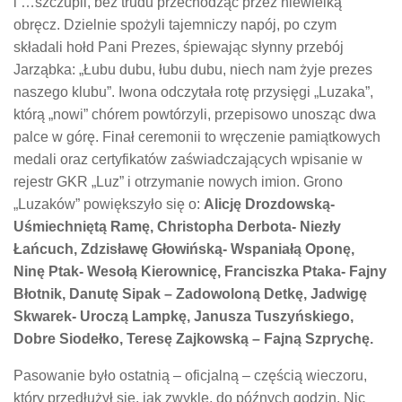
i …szczupli, bez trudu przechodząc przez niewielką
obręcz. Dzielnie spożyli tajemniczy napój, po czym
składali hołd Pani Prezes, śpiewając słynny przebój
Jarząbka: „Łubu dubu, łubu dubu, niech nam żyje prezes
naszego klubu”. Iwona odczytała rotę przysięgi „Luzaka”,
którą „nowi” chórem powtórzyli, przepisowo unosząc dwa
palce w górę. Finał ceremonii to wręczenie pamiątkowych
medali oraz certyfikatów zaświadczających wpisanie w
rejestr GKR „Luz” i otrzymanie nowych imion. Grono
„Luzaków” powiększyło się o:
Alicję Drozdowską-
Uśmiechniętą Ramę, Christopha Derbota- Niezły
Łańcuch, Zdzisławę Głowińską- Wspaniałą Oponę,
Ninę Ptak- Wesołą Kierownicę, Franciszka Ptaka- Fajny
Błotnik, Danutę Sipak – Zadowoloną Detkę, Jadwigę
Skwarek- Uroczą Lampkę, Janusza Tuszyńskiego,
Dobre Siodełko, Teresę Zajkowską – Fajną Szprychę.
Pasowanie było ostatnią – oficjalną – częścią wieczoru,
który przedłużył się, jak zwykle, do późnych godzin. Nic