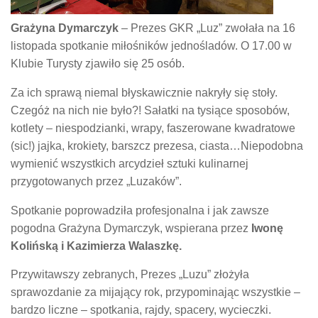
Grażyna Dymarczyk
– Prezes GKR „Luz” zwołała na 16
listopada spotkanie miłośników jednośladów. O 17.00 w
Klubie Turysty zjawiło się 25 osób.
Za ich sprawą niemal błyskawicznie nakryły się stoły.
Czegóż na nich nie było?! Sałatki na tysiące sposobów,
kotlety – niespodzianki, wrapy, faszerowane kwadratowe
(sic!) jajka, krokiety, barszcz prezesa, ciasta…Niepodobna
wymienić wszystkich arcydzieł sztuki kulinarnej
przygotowanych przez „Luzaków”.
Spotkanie poprowadziła profesjonalna i jak zawsze
pogodna Grażyna Dymarczyk, wspierana przez
Iwonę
Kolińską i Kazimierza Walaszkę.
Przywitawszy zebranych, Prezes „Luzu” złożyła
sprawozdanie za mijający rok, przypominając wszystkie –
bardzo liczne – spotkania, rajdy, spacery, wycieczki.