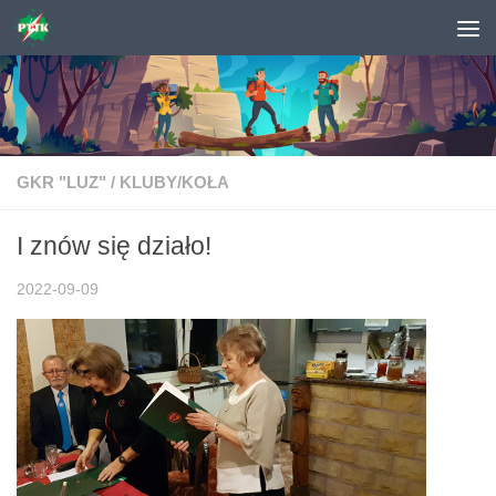
Skip to content
GKR "LUZ"
/
KLUBY/KOŁA
I znów się działo!
2022-09-09