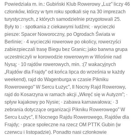
Powiedziała m. in.: Gubiński Klub Rowerowy „Luz” liczy 46
członków, którzy w tym roku spotkali się na 30 imprezach
turystycznych, z których samodzielnie przygotowali 25.
Były to : · spotkania z ciekawymi ludźmi; · wycieczki
piesze: Spacer Noworoczny, po Ogrodach Świata w
Berlinie; · 4 wycieczki rowerowe po okolicy, rowerzyści
zabiezpieczali trasę Biegu bez Granic; jako barwna grupa
uczestniczyli w korowodzie rowerowym w Wiośnie nad
Nysą; · 10 rajdów rowerowych, min. :(7 wakacyjnych
„Rajdów dla Frajdy” od końca lipca do września w każdy
weekend), rajd do Wagenburga w czasie Pikniku
Rowerowego” W Sercu Łużyc”, II Nocny Rajd Rowerowy,
rajd do Kosarzyna w ramach akcji „Wkręć się w Autyzm”; ·
spływ kajakowy po Nysie; · zabawa karnawałowa; · 3
zebrania dotyczące organizacji Pikniku Rowerowego” W
Sercu Łużyc”, II Nocnego Rajdu Rowerowego, Rajdów dla
Frajdy; · prace społeczne na rzecz OM PTTK Gubin (w
czerwcu i listopadzie). Ponadto nasi członkowie