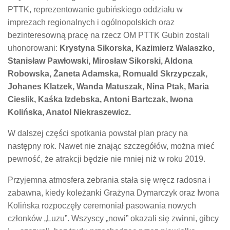
PTTK, reprezentowanie gubińskiego oddziału w
imprezach regionalnych i ogólnopolskich oraz
bezinteresowną pracę na rzecz OM PTTK Gubin zostali
uhonorowani:
Krystyna Sikorska, Kazimierz Walaszko,
Stanisław Pawłowski, Mirosław Sikorski, Aldona
Robowska, Żaneta Adamska, Romuald Skrzypczak,
Johanes Klatzek, Wanda Matuszak, Nina Ptak, Maria
Cieslik, Kaśka Izdebska, Antoni Bartczak, Iwona
Kolińska, Anatol Niekraszewicz.
W dalszej części spotkania powstał plan pracy na
następny rok. Nawet nie znając szczegółów, można mieć
pewność, że atrakcji będzie nie mniej niż w roku 2019.
Przyjemna atmosfera zebrania stała się wręcz radosna i
zabawna, kiedy koleżanki Grażyna Dymarczyk oraz Iwona
Kolińska rozpoczęły ceremoniał pasowania nowych
członków „Luzu”. Wszyscy „nowi” okazali się zwinni, gibcy