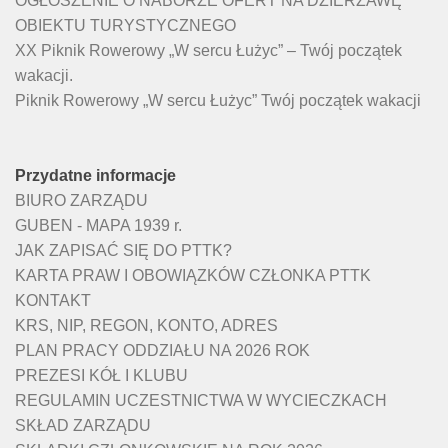
OGŁOSZENIE O NABORZE OFERT NA DZIERŻAWĘ
OBIEKTU TURYSTYCZNEGO
XX Piknik Rowerowy „W sercu Łużyc” – Twój początek
wakacji.
Piknik Rowerowy „W sercu Łużyc” Twój początek wakacji
Przydatne informacje
BIURO ZARZĄDU
GUBEN - MAPA 1939 r.
JAK ZAPISAĆ SIĘ DO PTTK?
KARTA PRAW I OBOWIĄZKÓW CZŁONKA PTTK
KONTAKT
KRS, NIP, REGON, KONTO, ADRES
PLAN PRACY ODDZIAŁU NA 2026 ROK
PREZESI KÓŁ I KLUBU
REGULAMIN UCZESTNICTWA W WYCIECZKACH
SKŁAD ZARZĄDU