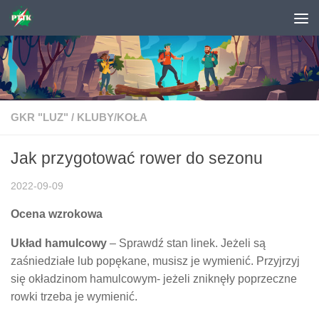
Skip to content
GKR "LUZ"
/
KLUBY/KOŁA
Jak przygotować rower do sezonu
2022-09-09
Ocena wzrokowa
Układ hamulcowy
– Sprawdź stan linek. Jeżeli są
zaśniedziałe lub popękane, musisz je wymienić. Przyjrzyj
się okładzinom hamulcowym- jeżeli zniknęły poprzeczne
rowki trzeba je wymienić.