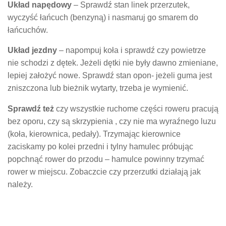
Układ napędowy
– Sprawdź stan linek przerzutek,
wyczyść łańcuch (benzyną) i nasmaruj go smarem do
łańcuchów.
Układ jezdny
– napompuj koła i sprawdź czy powietrze
nie schodzi z dętek. Jeżeli dętki nie były dawno zmieniane,
lepiej założyć nowe. Sprawdź stan opon- jeżeli guma jest
zniszczona lub bieżnik wytarty, trzeba je wymienić.
Sprawdź też
czy wszystkie ruchome części roweru pracują
bez oporu, czy są skrzypienia , czy nie ma wyraźnego luzu
(koła, kierownica, pedały). Trzymając kierownice
zaciskamy po kolei przedni i tylny hamulec próbując
popchnąć rower do przodu – hamulce powinny trzymać
rower w miejscu. Zobaczcie czy przerzutki działają jak
należy.