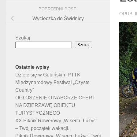
POPRZEDNI POST
OPUBL
Wycieczka do Świdnicy
Szukaj
Szukaj
Ostatnie wpisy
Dzieje się w Gubińskim PTTK
Międzynarodowy Festiwal „Czyste
Country”
OGŁOSZENIE O NABORZE OFERT
NA DZIERŻAWĘ OBIEKTU
TURYSTYCZNEGO
XX Piknik Rowerowy „W sercu Łużyc”
– Twój początek wakacji.
Piknik Rowerowy „W sercu Łużyc” Twój