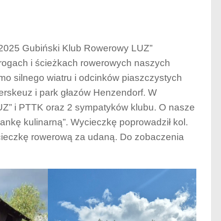
ia 2025 Gubiński Klub Rowerowy LUZ”
rogach i ścieżkach rowerowych naszych
o silnego wiatru i odcinków piaszczystych
herskeuz i park głazów Henzendorf. W
UZ” i PTTK oraz 2 sympatyków klubu. O nasze
iankę kulinarną”. Wycieczkę poprowadził kol.
cieczkę rowerową za udaną. Do zobaczenia