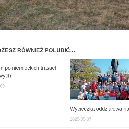
ŻESZ RÓWNIEŻ POLUBIĆ…
m po niemieckich trasach
wych
-09
Wycieczka oddziałowa n
2025-05-07