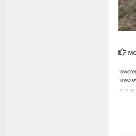
MO
rowere
rowero
2022-09