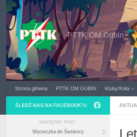
Skip to content
PTTK OM Gubin
Strona główna
PTTK OM GUBIN
Kluby/Koła
AKTUA
ŚLEDŹ NAS NA FACEBOOK'U:
NASTĘPNY POST
Le
Wycieczka do Świdnicy