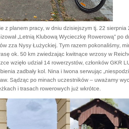
e z planem pracy, w dniu dzisiejszym tj. 22 sierpn
izował „Letnią Klubową Wycieczkę Rowerową” po d
ów zza Nysy Łużyckiej. Tym razem pokonaliśmy, mim
trasę ok. 50 km zwiedzając kwitnące wrzosy w Reic
zce wzięło udział 14 rowerzystów, członków GKR L
bienia zadbały kol. Nina i Iwona serwując „niespodz
ław. Sądząc po minach uczestników – uważamy wy
eżkach i trasach rowerowych już wkrótce.