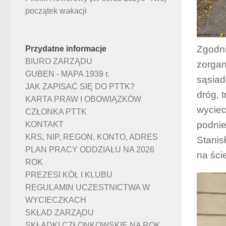
początek wakacji
Zgodni
Przydatne informacje
BIURO ZARZĄDU
zorgan
GUBEN - MAPA 1939 r.
sąsiad
JAK ZAPISAĆ SIĘ DO PTTK?
dróg, 
KARTA PRAW I OBOWIĄZKÓW
wyciec
CZŁONKA PTTK
podnie
KONTAKT
KRS, NIP, REGON, KONTO, ADRES
Stanis
PLAN PRACY ODDZIAŁU NA 2026
na ści
ROK
PREZESI KÓŁ I KLUBU
REGULAMIN UCZESTNICTWA W
WYCIECZKACH
SKŁAD ZARZĄDU
SKŁADKI CZŁONKOWSKIE NA ROK