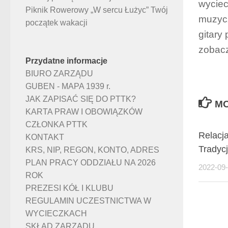
wyciec
Piknik Rowerowy „W sercu Łużyc” Twój
muzyc
początek wakacji
gitary
zobacz
Przydatne informacje
BIURO ZARZĄDU
GUBEN - MAPA 1939 r.
JAK ZAPISAĆ SIĘ DO PTTK?
MO
KARTA PRAW I OBOWIĄZKÓW
CZŁONKA PTTK
Relacj
KONTAKT
Tradyc
KRS, NIP, REGON, KONTO, ADRES
PLAN PRACY ODDZIAŁU NA 2026
2022-09
ROK
PREZESI KÓŁ I KLUBU
REGULAMIN UCZESTNICTWA W
WYCIECZKACH
SKŁAD ZARZĄDU