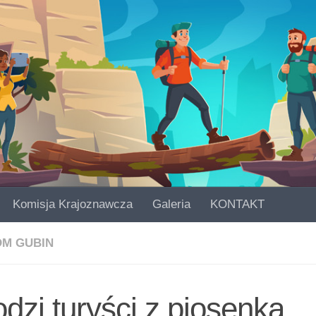
Komisja Krajoznawcza
Galeria
KONTAKT
OM GUBIN
dzi turyści z piosenką