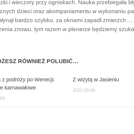
zki i wieczory przy ogniskach. Nauka przebiegała bł
znych dzieci oraz akompaniamentu w wykonaniu p
 płynął bardzo szybko, za oknami zapadł zmierzch…….
enia znowu, tym razem w plenerze będziemy szuka
ŻESZ RÓWNIEŻ POLUBIĆ…
a z podróży po Wenecji.
Z wizytą w Jasieniu
je karnawałowe
2022-09-09
-09