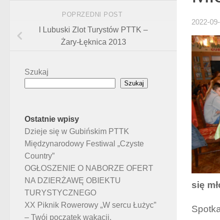
POPRZEDNI POST
2022-09
I Lubuski Zlot Turystów PTTK –
Żary-Łęknica 2013
Szukaj
Szukaj
Ostatnie wpisy
Dzieje się w Gubińskim PTTK
Międzynarodowy Festiwal „Czyste
Country”
OGŁOSZENIE O NABORZE OFERT
NA DZIERŻAWĘ OBIEKTU
się mł
TURYSTYCZNEGO
XX Piknik Rowerowy „W sercu Łużyc”
Spotka
– Twój początek wakacji.