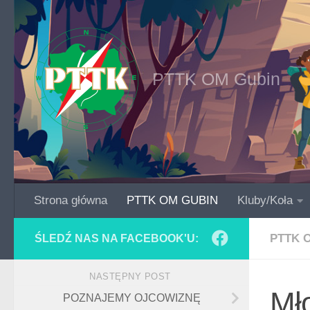
Skip to content
PTTK OM Gubin
Strona główna
PTTK OM GUBIN
Kluby/Koła
PTTK 
ŚLEDŹ NAS NA FACEBOOK'U:
NASTĘPNY POST
Mło
POZNAJEMY OJCOWIZNĘ