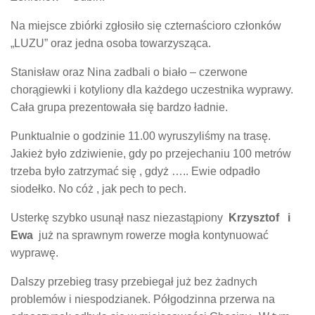
Na miejsce zbiórki zgłosiło się czternaścioro członków
„LUZU” oraz jedna osoba towarzysząca.
Stanisław oraz Nina zadbali o biało – czerwone
chorągiewki i kotyliony dla każdego uczestnika wyprawy.
Cała grupa prezentowała się bardzo ładnie.
Punktualnie o godzinie 11.00 wyruszyliśmy na trasę.
Jakież było zdziwienie, gdy po przejechaniu 100 metrów
trzeba było zatrzymać się , gdyż ….. Ewie odpadło
siodełko. No cóż , jak pech to pech.
Usterkę szybko usunął nasz niezastąpiony
Krzysztof i
Ewa
już na sprawnym rowerze mogła kontynuować
wyprawę.
Dalszy przebieg trasy przebiegał już bez żadnych
problemów i niespodzianek. Półgodzinna przerwa na