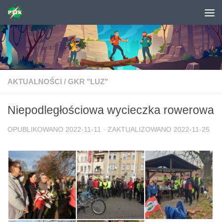
Skip to content
AKTUALNOŚCI
/
GKR "LUZ"
Niepodległościowa wycieczka rowerowa
OPUBLIKOWANO
2022-11-11
· ZAKTUALIZOWANO
2022-11-25