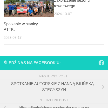
Zakończenie sezonu
rowerowego
2024-10-07
Spotkanie w stanicy
PTTK.
2023-07-17
ŚLEDŹ NAS NA FACEBOOK'U:
NASTĘPNY POST
SPOTKANIE AUTORSKIE Z HANNĄ BILIŃSKĄ –
STECYSZYN
POPRZEDNI POST
Niepodległościowa wycieczka rowerowa