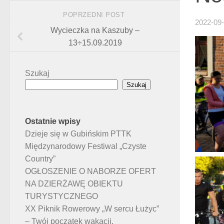
POPRZEDNI POST
2022-09
Wycieczka na Kaszuby –
13÷15.09.2019
Szukaj
Szukaj
Ostatnie wpisy
Dzieje się w Gubińskim PTTK
Międzynarodowy Festiwal „Czyste
Country”
OGŁOSZENIE O NABORZE OFERT
NA DZIERŻAWĘ OBIEKTU
TURYSTYCZNEGO
XX Piknik Rowerowy „W sercu Łużyc”
– Twój początek wakacji.