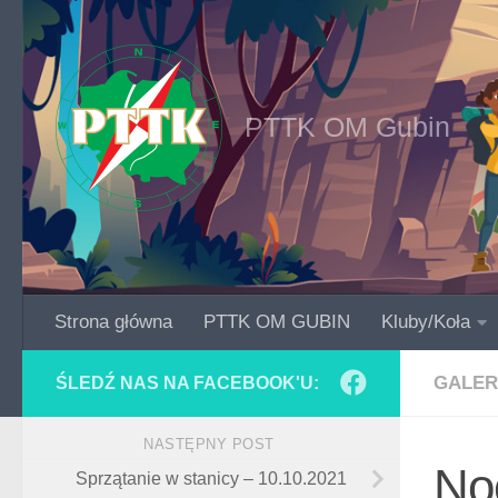
Skip to content
PTTK OM Gubin
Strona główna
PTTK OM GUBIN
Kluby/Koła
GALER
ŚLEDŹ NAS NA FACEBOOK'U:
NASTĘPNY POST
No
Sprzątanie w stanicy – 10.10.2021