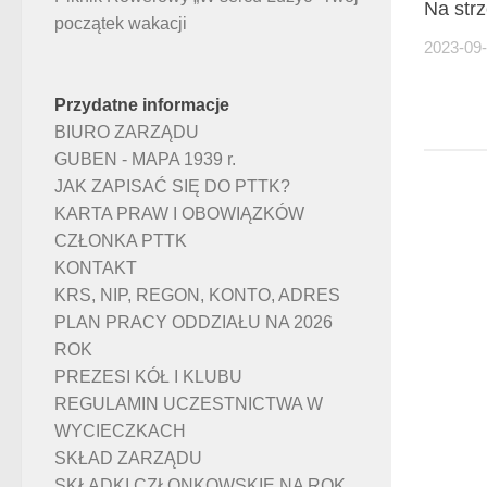
Na strz
początek wakacji
2023-09
Przydatne informacje
BIURO ZARZĄDU
GUBEN - MAPA 1939 r.
JAK ZAPISAĆ SIĘ DO PTTK?
KARTA PRAW I OBOWIĄZKÓW
CZŁONKA PTTK
KONTAKT
KRS, NIP, REGON, KONTO, ADRES
PLAN PRACY ODDZIAŁU NA 2026
ROK
PREZESI KÓŁ I KLUBU
REGULAMIN UCZESTNICTWA W
WYCIECZKACH
SKŁAD ZARZĄDU
SKŁADKI CZŁONKOWSKIE NA ROK