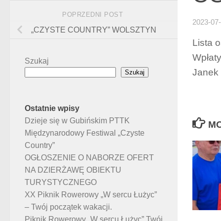
POPRZEDNI POST
2023-07
„CZYSTE COUNTRY” WOLSZTYN
Lista 
Wpłaty
Szukaj
Janek
Szukaj
Ostatnie wpisy
Dzieje się w Gubińskim PTTK
MO
Międzynarodowy Festiwal „Czyste
Country”
OGŁOSZENIE O NABORZE OFERT
NA DZIERŻAWĘ OBIEKTU
TURYSTYCZNEGO
XX Piknik Rowerowy „W sercu Łużyc”
– Twój początek wakacji.
Piknik Rowerowy „W sercu Łużyc” Twój