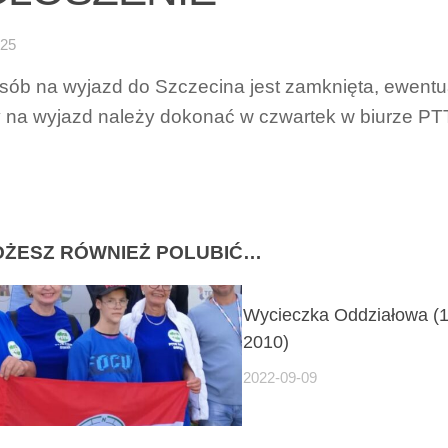
-25
osób na wyjazd do Szczecina jest zamknięta, ewentu
 na wyjazd należy dokonać w czwartek w biurze PT
ŻESZ RÓWNIEŻ POLUBIĆ…
Wycieczka Oddziałowa (1
2010)
2022-09-09