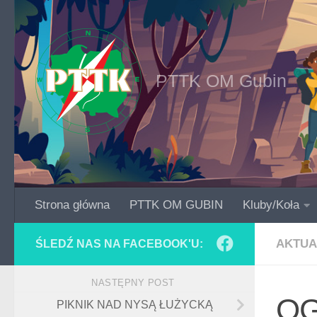
Skip to content
PTTK OM Gubin
Strona główna
PTTK OM GUBIN
Kluby/Koła
AKTUA
ŚLEDŹ NAS NA FACEBOOK'U:
NASTĘPNY POST
OG
PIKNIK NAD NYSĄ ŁUŻYCKĄ