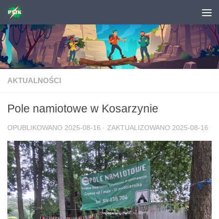
Skip to content
AKTUALNOŚCI
Pole namiotowe w Kosarzynie
OPUBLIKOWANO
2025-08-16
· ZAKTUALIZOWANO
2025-08-16