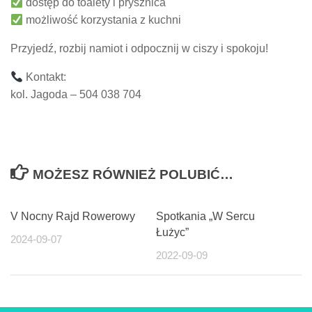
dostęp do toalety i prysznica
możliwość korzystania z kuchni
Przyjedź, rozbij namiot i odpocznij w ciszy i spokoju!
Kontakt:
kol. Jagoda – 504 038 704
MOŻESZ RÓWNIEŻ POLUBIĆ…
V Nocny Rajd Rowerowy
Spotkania „W Sercu
Łużyc”
2024-09-07
2022-09-09